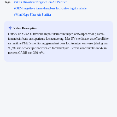
Tags:
#
WiFi Draagbaar Negatief Ion Air Purifier
#
OEM negatieve ionen draagbare luchtzuiveringsinstallatie
#
Mini Hepa Filter Air Purifier
Video Description:
Ontdek de Y24A Ultraviolet Hepa-filterluchtreiniger, ontworpen voor plasma-
ionendesinfectie en superieure luchtzuivering. Met UV-sterilisatie, actief koolfilter
en realtime PM2.5-monitoring garandeert deze luchtreiniger een verwijdering van
99,9% van schadelijke bacteriën en formaldehyde. Perfect voor ruimtes tot 42 m²
met een CADR van 360 m³/u.