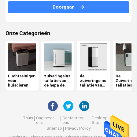
Doorgaan
de zuiveringsinstallatie van de ozonlucht
De Zuiveringsinstallatie van de autolucht
Onze Categorieën
HepaLuchtzuiveringstoestel
De Zuiveringsinstallatie van de plasmalucht
Ionische Luchtzuiveringsinstallatie
UVluchtsterilisator
Luchtreiniger
zuiveringsins
de
De
voor
tallatie van
zuiveringsins
Zuiverings
huisdieren
de hepa de
tallatie van
tallaties v
De Filter van de Hepalucht
uvlucht
de
de huisluc
ruimtelucht
De Filters van de koolstoflucht
Thuis
Ongeveer
Contacteer
Desktop
ons
ons
Site
Sitemap
Privacy Policy