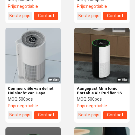
Filterjapan nidec-
OEM ODM
Prijs:
negotiable
Prijs:
negotiable
Shibaura gelijkstroom
Beste prijs
Contact
Beste prijs
Contact
Commerciële van de het
Aangepast Mini Ionic
Huislucht van Hepa
Portable Air Purifier 161-
Gehele de
409 Sq.Ft (1538M ²)
MOQ:
500pcs
MOQ:
500pcs
Zuiveringsinstallaties
Prijs:
negotiable
Prijs:
negotiable
UVsterilisatie en
Desinfectie
Beste prijs
Contact
Beste prijs
Contact