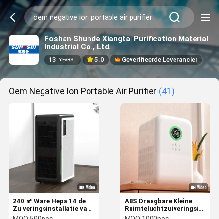
Foshan Shunde Xiangtai Purification Material
Industrial Co., Ltd.
13
5.0
Geverifieerde Leverancier
YEARS
Oem Negative Ion Portable Air Purifier
(41)
240 ㎡ Ware Hepa 14 de
ABS Draagbare Kleine
Zuiveringsinstallatie van
Ruimteluchtzuiveringsinstalla
de de Motorlucht van
3 Snelheids Regelbare
MOQ:
500pcs
MOQ:
1000pcs