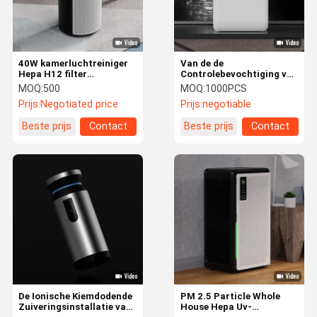
40W kamerluchtreiniger
Van de de
Hepa H12 filter
Controlebevochtiging van
luchtzuiveringsmachine
Tuyawifi de Functiezaal
MOQ:
500
MOQ:
1000PCS
thuis
Luchtzuiveringsinstallatie
Prijs:
Negotiated price
Prijs:
negotiable
met Watertank
Beste prijs
Contact
Beste prijs
Contact
Thuis
Producten
Video's
Over Ons
De Ionische Kiemdodende
PM 2.5 Particle Whole
Zuiveringsinstallatie van
House Hepa Uv-