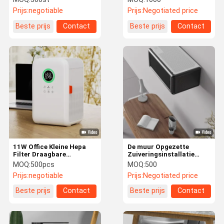
het bureaubureau voor
Prijs:
negotiable
Prijs:
Negotiated price
10m2-Zaal Stof
Beste prijs
Contact
Beste prijs
Contact
11W Office Kleine Hepa
De muur Opgezette
Filter Draagbare
Zuiveringsinstallatie
Luchtreiniger XT-KJ070A
Hepa H13 van de
MOQ:
500pcs
MOQ:
500
Aangepast
Bureaulucht met UVlicht
Prijs:
negotiable
Prijs:
Negotiated price
PM2.5 Controle
Beste prijs
Contact
Beste prijs
Contact