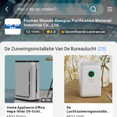
Foshan Shunde Xiangtai Purification Material
Industrial Co., Ltd.
13
5.0
Geverifieerde Leverancier
YEARS
De Zuiveringsinstallatie Van De Bureaulucht
(25)
Home Appliance Office
De
Hepa-filter UV-licht
Luchtzuiveringsinstallatie
luchtreiniger 206 CFM
Ionizer 70m3/H CADR van
MOQ:
500st
MOQ:
1000