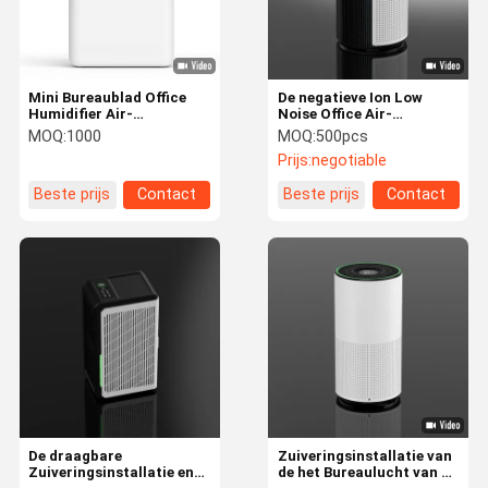
Mini Bureaublad Office
De negatieve Ion Low
Humidifier Air-
Noise Office Air-
Zuiveringsinstallatie voor
Zuiveringsinstallatie voor
MOQ:
1000
MOQ:
500pcs
de Virussen van
PM2.5-Deeltje verwijdert
Prijs:
negotiable
Dodenbacteriën
Stof
Beste prijs
Contact
Beste prijs
Contact
Thuis
Producten
Video's
Over Ons
De draagbare
Zuiveringsinstallatie van
Zuiveringsinstallatie en
de het Bureaulucht van Ce