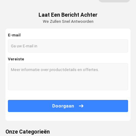
de zuiveringsinstallatie van de ozonlucht
Laat Een Bericht Achter
We Zullen Snel Antwoorden
De Zuiveringsinstallatie van de autolucht
HepaLuchtzuiveringstoestel
E-mail
De Zuiveringsinstallatie van de plasmalucht
Vereiste
Ionische Luchtzuiveringsinstallatie
UVluchtsterilisator
De Filter van de Hepalucht
De Filters van de koolstoflucht
Doorgaan
Onze Categorieën