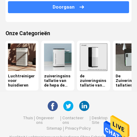
Doorgaan
de zuiveringsinstallatie van de ozonlucht
De Zuiveringsinstallatie van de autolucht
Onze Categorieën
HepaLuchtzuiveringstoestel
De Zuiveringsinstallatie van de plasmalucht
Ionische Luchtzuiveringsinstallatie
UVluchtsterilisator
Luchtreiniger
zuiveringsins
de
De
voor
tallatie van
zuiveringsins
Zuiverings
huisdieren
de hepa de
tallatie van
tallaties v
De Filter van de Hepalucht
uvlucht
de
de huisluc
ruimtelucht
De Filters van de koolstoflucht
Thuis
Ongeveer
Contacteer
Desktop
ons
ons
Site
Sitemap
Privacy Policy