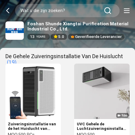
Foshan Shunde Xiangtai Purification Material
Industrial Co., Ltd.
13
5.0
Geverifieerde Leverancier
YEARS
De Gehele Zuiveringsinstallatie Van De Huislucht
(19)
Zuiveringsinstallatie van
UVC Gehele de
de het Huislucht van
Luchtzuiveringsinstallatie
dodenvirussen de Gehele
van het Huis UVlicht met
MOQ:
500 PCs
MOQ:
500