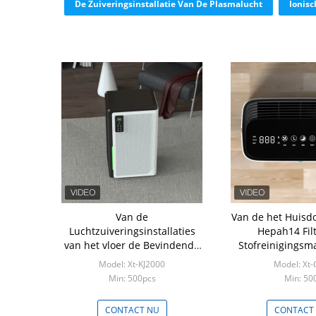
De Zuiveringsinstallatie Van De Plasmalucht
Ionisc
Van de
Van de het Huisd
Luchtzuiveringsinstallaties
Hepah14 Filt
van het vloer de Bevindende
Stofreinigingsm
Huis Afstandsbediening van
Air Purifier Hi
Model: Xt-KJ2000
Model: Xt-
WiFi met Bevochtiging
Min: 500pcs
Min: 50
CONTACT NU
CONTACT