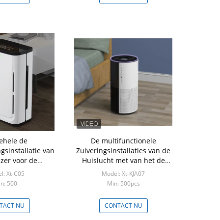
ehele de
De multifunctionele
gsinstallatie van
Zuiveringsinstallaties van de
izer voor de
Huislucht met van het de
ng van het het
Filterivoor van Hepa H13 de
l: Xt-C05
Model: Xt-KJA07
aldehyde van de
Witte Kleur
n: 500
Min: 500pcs
okgeur
TACT NU
CONTACT NU