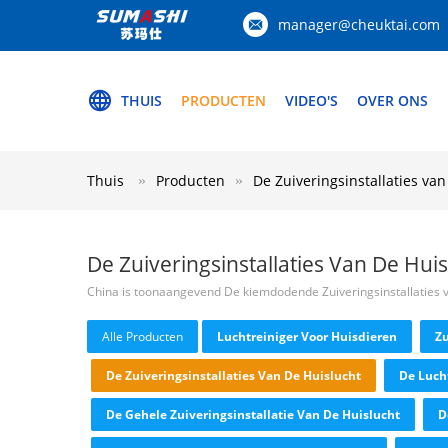
manager@cheuktai.com
THUIS
PRODUCTEN
VIDEO'S
OVER ONS
Thuis
Producten
De Zuiveringsinstallaties van
De Zuiveringsinstallaties Van De Huis
China is toonaangevend De kiemdodende Zuiveringsinstallaties 
Alle Producten
Luchtreiniger Voor Huisdieren
Zu
De Zuiveringsinstallaties Van De Huislucht
De Lucht
De Gehele Zuiveringsinstallatie Van De Huislucht
D