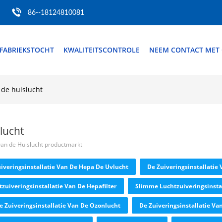
86--18124810081
FABRIEKSTOCHT
KWALITEITSCONTROLE
NEEM CONTACT MET
 de huislucht
lucht
van de Huislucht productmarkt
iveringsinstallatie Van De Hepa De Uvlucht
De Zuiveringsinstallatie
zuiveringsinstallatie Van De Hepafilter
Slimme Luchtzuiveringsinstal
e Zuiveringsinstallatie Van De Ozonlucht
De Zuiveringsinstallatie Va