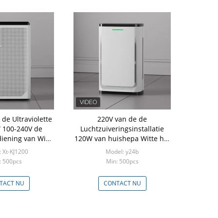
 de Ultraviolette
220V van de de
 100-240V de
Luchtzuiveringsinstallatie
iening van WiFi
120W van huishepa Witte het
ingsinstallatie
Plasmasterilisatie Y24b
 Xt-KJ1200
Model: y24b
: 500pcs
Min: 500pcs
TACT NU
CONTACT NU