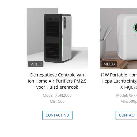
De negatieve Controle van
11W Portable Hom
Ion Home Air Purifiers PM2.5
Hepa Luchtreini
voor Huisdierenrook
XT-KJ07
Model: Xt-KJ2000
Model: Xt-K
Min: 500
Min: 500
CONTACT NU
CONTACT