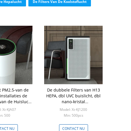
De Hepalucht
De Filters Van De Koolstoflucht
t PM2.5-van de
De dubbele Filters van H13
installaties de
HEPA, dbl UVC buislicht, dbl
van de Huislucht
nano-kristal
oor Allergieën
geurbestrijdende filters, hoog
: Xt-KJA07
Model: Xt-KJ1200
rendementLuchtzuiveringstoestel
n: 500
Min: 500pcs
TACT NU
CONTACT NU