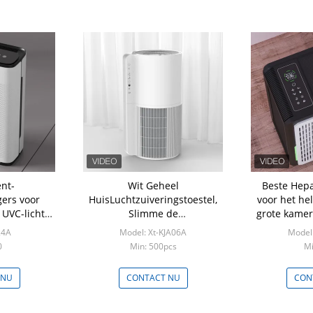
nt-
Wit Geheel
Beste Hepa
gers voor
HuisLuchtzuiveringstoestel,
voor het he
UVC-licht
Slimme de
grote kamer
lflengte
Luchtzuiveringsinstallatie van
24A
Model: Xt-KJA06A
Model:
H12 Pureflow met Kindslot
0
Min: 500pcs
Mi
 NU
CONTACT NU
CON