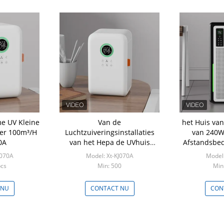
e UV Kleine
Van de
het Huis van
ger 100m³/H
Luchtzuiveringsinstallaties
van 240W
0A
van het Hepa de UVhuis
Afstandsbed
Certificaten van de het
Luchtzuiver
J070A
Model: Xt-KJ070A
Model:
Desinfecterende middel
pcs
Min: 500
Min
Negatieve Ioneneu
 NU
CONTACT NU
CON