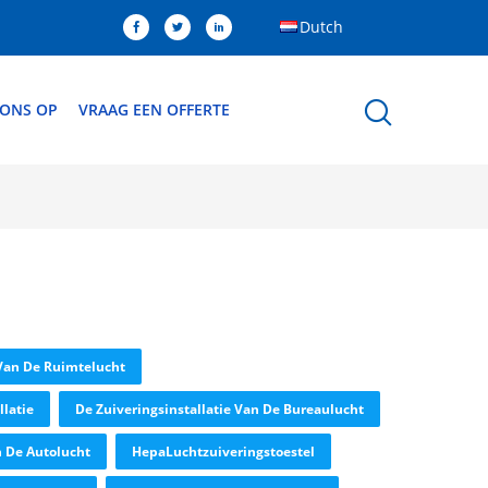
Dutch
 ONS OP
VRAAG EEN OFFERTE
 Van De Ruimtelucht
latie
De Zuiveringsinstallatie Van De Bureaulucht
n De Autolucht
HepaLuchtzuiveringstoestel