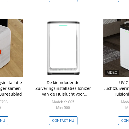
sinstallatie
De kiemdodende
UV G
iger samen
Zuiveringsinstallaties Ionizer
Luchtzuiverin
uBureaublad
van de Huislucht voor
Huision
Plasmareiniging
Verwijderi
J070A
Model: Xt-C05
Mode
Tolueenform
0
Min: 500
Mi
Ro
 NU
CONTACT NU
CON