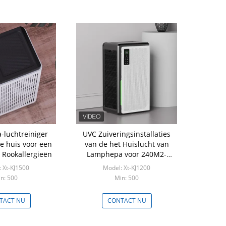
-luchtreiniger
UVC Zuiveringsinstallaties
le huis voor een
van de het Huislucht van
 Rookallergieën
Lamphepa voor 240M2-
Gebied 2079,9 M3/H CADR
 Xt-KJ1500
Model: Xt-KJ1200
n: 500
Min: 500
TACT NU
CONTACT NU