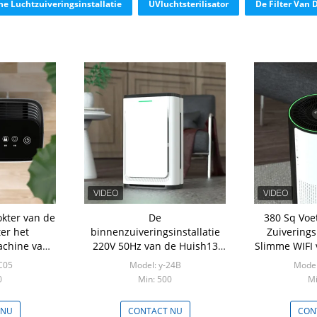
he Luchtzuiveringsinstallatie
UVluchtsterilisator
De Filter Van 
okter van de
De
380 Sq Voe
er het
binnenzuiveringsinstallatie
Zuiverings
achine van
220V 50Hz van de Huish13
Slimme WIFI 
ghest Cadr
Ware Hepa Lucht met de
Controle v
C05
Model: y-24B
Model
Koppeling van het Kindslot
0
Min: 500
Mi
 NU
CONTACT NU
CON