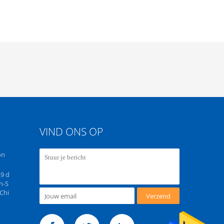
VIND ONS OP
on
.9 d
n-S
Chi
Verzend