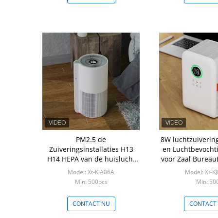
PM2.5 de
8W luchtzuivering
Zuiveringsinstallaties H13
en Luchtbevocht
H14 HEPA van de huislucht
voor Zaal Burea
met WIFI-Controle het
Model: Xt-KJA06A
Model: Xt-K
LEIDENE Scherm
Min: 500pcs
Min: 50
CONTACT NU
CONTACT