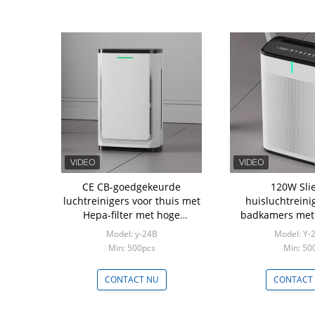
CE CB-goedgekeurde
120W Slie
luchtreinigers voor thuis met
huisluchtreini
Hepa-filter met hoge
badkamers met 
capaciteit
253.7nm UV-go
Model: y-24B
Model: Y-
Min: 500pcs
Min: 50
CONTACT NU
CONTACT