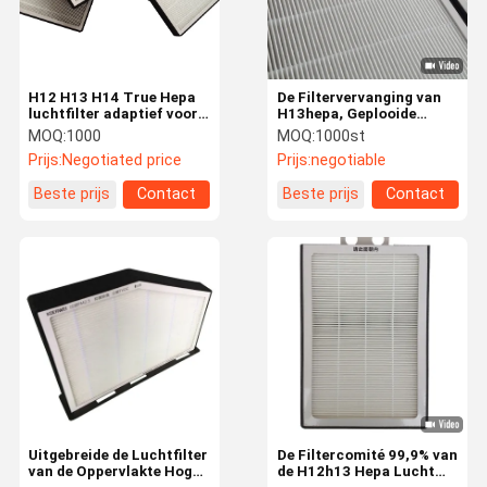
H12 H13 H14 True Hepa
De Filtervervanging van
luchtfilter adaptief voor
H13hepa, Geplooide
branded luchtreiniger
Comité Filter 99,99
MOQ:
1000
MOQ:
1000st
Efficiency
Prijs:
Negotiated price
Prijs:
negotiable
Beste prijs
Contact
Beste prijs
Contact
Thuis
Producten
Video's
Over Ons
Uitgebreide de Luchtfilter
De Filtercomité 99,9% van
van de Oppervlakte Hoge
de H12h13 Hepa Lucht