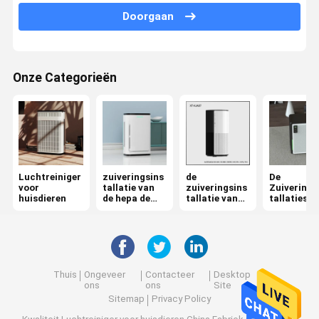
Doorgaan
de zuiveringsinstallatie van de ozonlucht
De Zuiveringsinstallatie van de autolucht
Onze Categorieën
HepaLuchtzuiveringstoestel
De Zuiveringsinstallatie van de plasmalucht
Ionische Luchtzuiveringsinstallatie
UVluchtsterilisator
Luchtreiniger
zuiveringsins
de
De
voor
tallatie van
zuiveringsins
Zuiverings
huisdieren
de hepa de
tallatie van
tallaties v
De Filter van de Hepalucht
uvlucht
de
de huisluc
ruimtelucht
De Filters van de koolstoflucht
Thuis
Ongeveer
Contacteer
Desktop
ons
ons
Site
Sitemap
Privacy Policy