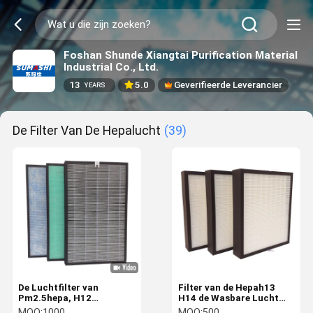
Foshan Shunde Xiangtai Purification Material
Industrial Co., Ltd.
13
5.0
Geverifieerde Leverancier
YEARS
De Filter Van De Hepalucht
(39)
De Luchtfilter van
Filter van de Hepah13
Pm2.5hepa, H12
H14 de Wasbare Lucht
Geplooide Comité
voor Verse Lucht0.3um
MOQ:
1000
MOQ:
500