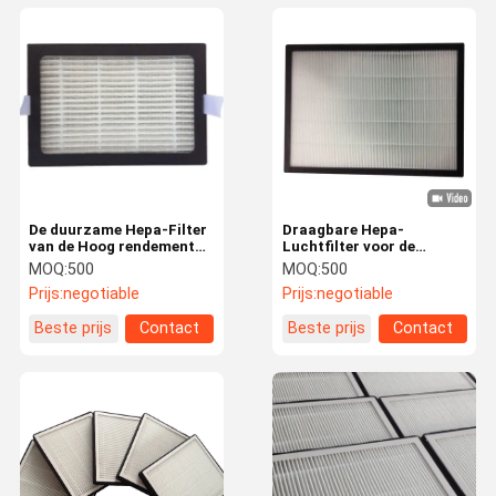
De duurzame Hepa-Filter
Draagbare Hepa-
van de Hoog rendement
Luchtfilter voor de
Corpusculaire Lucht voor
Poreusheidsoem van de
MOQ:
500
MOQ:
500
Schone Zaal OEM ODM
Luchtzuiveringsinstallatie
Prijs:
negotiable
Prijs:
negotiable
0.3um ODM
Beste prijs
Contact
Beste prijs
Contact