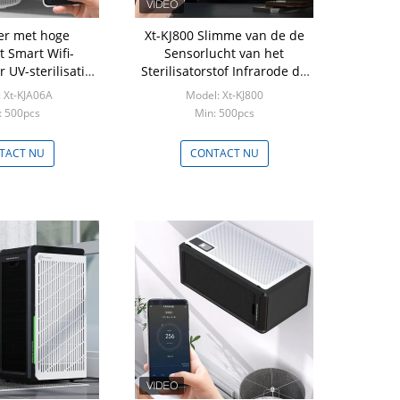
ter met hoge
Xt-KJ800 Slimme van de de
t Smart Wifi-
Sensorlucht van het
r UV-sterilisatie
Sterilisatorstof Infrarode de
sinfectie
Zuiveringsinstallatiebevochtiging
 Xt-KJA06A
Model: Xt-KJ800
: 500pcs
Min: 500pcs
TACT NU
CONTACT NU