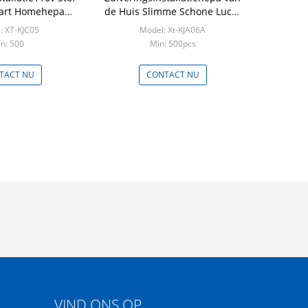
art Homehepa
de Huis Slimme Schone Lucht
rarode Sensor xt-
voor Bacteriën en Rook
: XT-KJC05
Model: Xt-KJA06A
JC05
n: 500
Min: 500pcs
TACT NU
CONTACT NU
VIND ONS OP