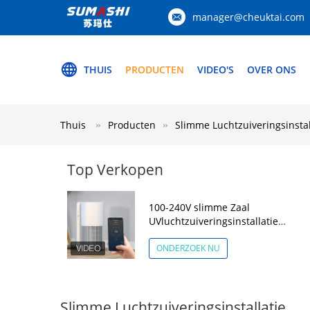
manager@cheuktai.com
THUIS
PRODUCTEN
VIDEO'S
OVER ONS
Thuis
Producten
Slimme Luchtzuiveringsinstal
Top Verkopen
100-240V slimme Zaal
UVluchtzuiveringsinstallatie
Draagbare Hepa Schonere 40W
ONDERZOEK NU
Slimme Luchtzuiveringsinstallatie