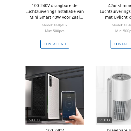
100-240V draagbare de
42㎡ slimme
Luchtzuiveringsinstallatie van
Luchtzuiveringsi
Mini Smart 40W voor Zaal
met UVlicht x
ROHS xt-KJA07
Luchtzuiverings
Model: Xt-KJA07
Model: XT-
Min: 500pcs
Min: 500
CONTACT NU
CONTACT
100-240V
Draagbare 