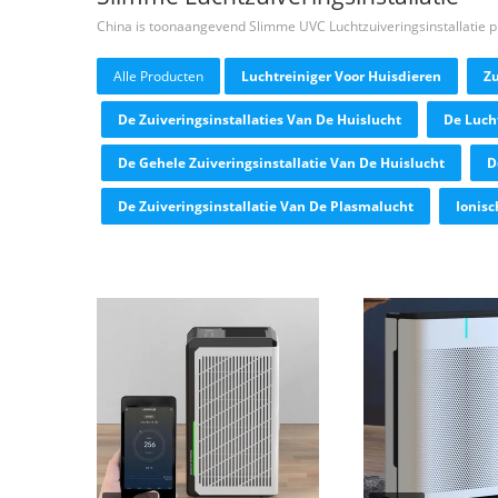
China is toonaangevend Slimme UVC Luchtzuiveringsinstallatie 
Alle Producten
Luchtreiniger Voor Huisdieren
Zu
De Zuiveringsinstallaties Van De Huislucht
De Lucht
De Gehele Zuiveringsinstallatie Van De Huislucht
D
De Zuiveringsinstallatie Van De Plasmalucht
Ionisc