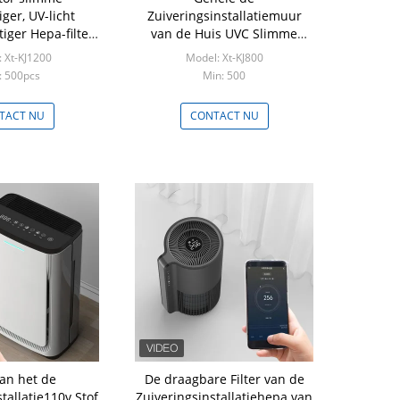
iger, UV-licht
Zuiveringsinstallatiemuur
iger Hepa-filter
van de Huis UVC Slimme
240W
Lucht Opgezet met
 Xt-KJ1200
Model: Xt-KJ800
Geactiveerde OEM van de
: 500pcs
Min: 500
Koolstoffilter ODM
TACT NU
CONTACT NU
an het de
De draagbare Filter van de
tallatie110v Stof
Zuiveringsinstallatiehepa van