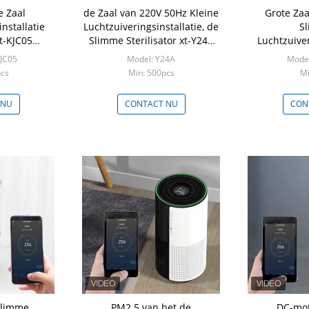
 Zaal
de Zaal van 220V 50Hz Kleine
Grote Zaa
nstallatie
Luchtzuiveringsinstallatie, de
S
t-KJC05
Slimme Sterilisator xt-Y24A
Luchtzuiver
toestel 95W
42㎡ van 120W
240W met 
KJC05
Model: Y24A
Model
pcs
Min: 500pcs
Mi
 NU
CONTACT NU
CON
Slimme
PM2.5 van het de
DC-mot