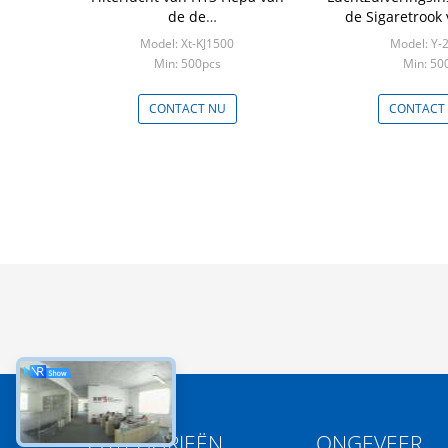
de de
de Sigaretrook 
Zuiveringsinstallatieluchtbevochtiger
350M3/H 
Model: Xt-KJ1500
Model: Y-
Opgezette Muur van Combo
Min: 500pcs
Min: 50
CONTACT NU
CONTACT
CATEGORIEËN
ONGEVEER