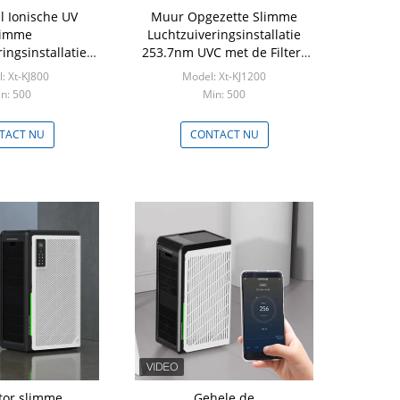
l Ionische UV
Muur Opgezette Slimme
limme
Luchtzuiveringsinstallatie
ingsinstallatie
253.7nm UVC met de Filters
Bevochtiging
van H13 Hepa
: Xt-KJ800
Model: Xt-KJ1200
n: 500
Min: 500
TACT NU
CONTACT NU
or slimme
Gehele de