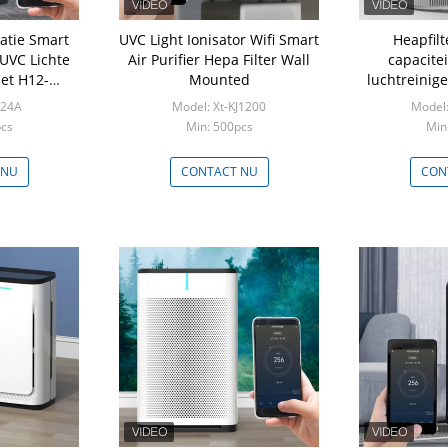
latie Smart
UVC Light Ionisator Wifi Smart
Heapfil
UVC Lichte
Air Purifier Hepa Filter Wall
capacitei
met H12-
Mounted
luchtreinige
ng
en de
Y24A
Model: Xt-KJ1200
Model:
pcs
Min: 500pcs
Min
 NU
CONTACT NU
CON