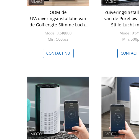
ODM de
Zuiveringsinstal
UVzuiveringsinstallatie van
van de Pureflow 
de Golflengte Slimme Lucht
Stille Lucht 
met UVC Licht van het
Reinigi
Model: Xt-KJ800
Model: Xt-
Kindslot
Min: 500pcs
Min: 500
CONTACT NU
CONTACT