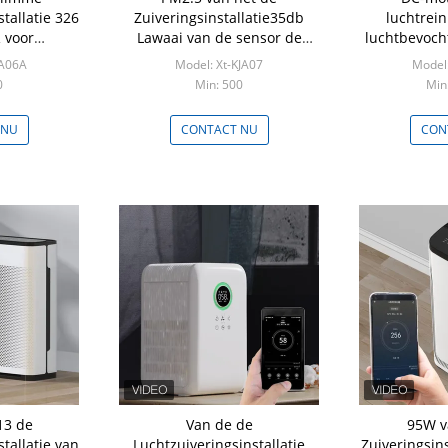
tallatie 326
Zuiveringsinstallatie35db
luchtrein
 voor
Lawaai van de sensor de
luchtbevocht
rook
Slimme Lucht Controle van
JA06A
Model: Xt-KJA07
Model:
WIFI voor Allergieën
0
Min: 500
Min
 NU
CONTACT NU
CON
13 de
Van de de
95W v
tallatie van
Luchtzuiveringsinstallatie
Zuiveringsins