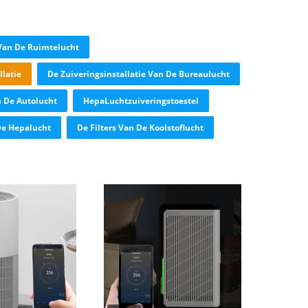
 Van De Ruimtelucht
latie
De Zuiveringsinstallatie Van De Bureaulucht
n De Autolucht
HepaLuchtzuiveringstoestel
De Hepalucht
De Filters Van De Koolstoflucht