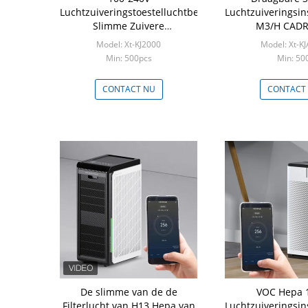
Luchtzuiveringstoestelluchtbevochtiger,
Luchtzuiveringsins
Slimme Zuivere
M3/H CADR
Luchtzuiveringsinstallatie xt-
Allergieën
Model: Xt-KJ2000
Model: Xt-K
KJ2000
Min: 500pcs
Min: 50
CONTACT NU
CONTACT
De slimme van de de
VOC Hepa 
Filterlucht van H13 Hepa van
Luchtzuiveringsins