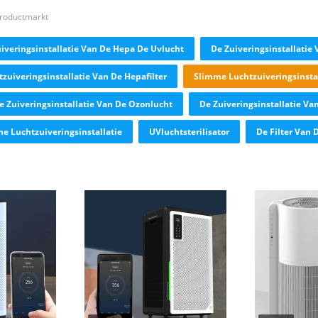
productmarkt
iveringsinstallatie Van De Hepa De Uvlucht
De Zuiveringsinstallatie
zuiveringsinstallatie Van De Hepafilter
Slimme Luchtzuiveringsinstal
e Zuiveringsinstallatie Van De Ozonlucht
De Zuiveringsinstallatie Va
he Luchtzuiveringsinstallatie
UVluchtsterilisator
De Filter Van 