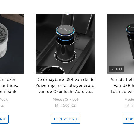
tem ozon
De draagbare USB-van de de
Van de het
oor thuis,
Zuiveringsinstallatiegenerator
van USB h
 en bank
van de Ozonlucht Auto van
Luchtzuiver
Mini Anion Air Cleaner For
Mini Car Ai
JA06A
Model: Xt-KJ901
Model
pcs
Min: 500PCS
Min:
 NU
CONTACT NU
CON