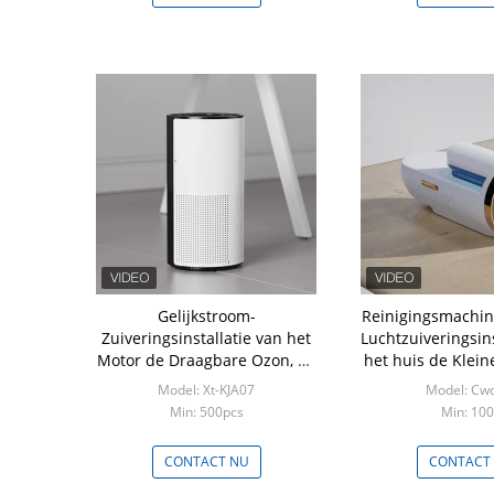
Gelijkstroom-
Reinigingsmachin
Zuiveringsinstallatie van het
Luchtzuiveringsins
Motor de Draagbare Ozon, de
het huis de Klein
Hydraulische
Garderobei
Model: Xt-KJA07
Model: Cw
UVzuiveringsinstallatie van
Min: 500pcs
Min: 10
de Sterilisatorlucht
CONTACT NU
CONTACT