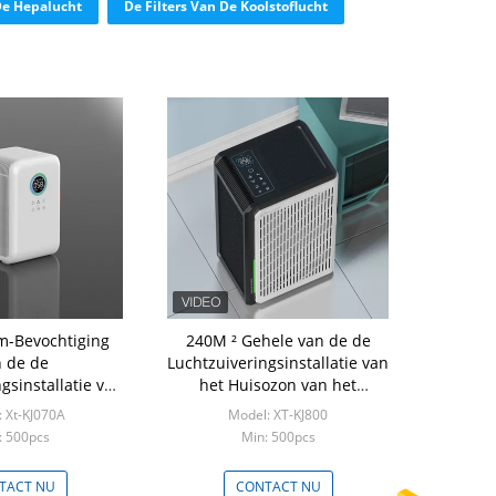
De Hepalucht
De Filters Van De Koolstoflucht
om-Bevochtiging
240M ² Gehele van de de
 de de
Luchtzuiveringsinstallatie van
gsinstallatie van
het Huisozon van het
on de Draagbare
CITIZENSE BANDjanpan
 Xt-KJ070A
Model: XT-KJ800
reau Ce-LVD
gelijkstroom van Ce de
: 500pcs
Min: 500pcs
Motorreinigingsmachine
TACT NU
CONTACT NU