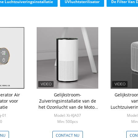
he Luchtzuiveringsinstallatie
UVluchtsterilisator
De Filter Van 
erator Air
Gelijkstroom-
Gelijkstro
sator voor
Zuiveringsinstallatie van de
van
atie
het Ozonlucht van de Motor
Luchtzuiverin
de Kleine Slaapkamer
het Motoroz
q-01
Model: Xt-KJA07
Model:
Draagbaar met UVlichtoem
voor Bu
00
Min: 500pcs
Min
ODM
 NU
CONTACT NU
CON