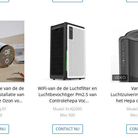
e van de de
WIFI-van de de Luchtfilter en
Van
tallatie van
Luchtbevochtiger Pm2.5 van
Luchtzuiverin
e Ozon voor
Controlehepa Voc
het Hepa 
jskast
Verwijdering
Ozon Con
q-01
Model: Xt-KJ2000
Model:
Aanraki
00
Min: 500
Min:
Hui
 NU
CONTACT NU
CON