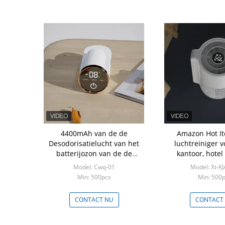
4400mAh van de de
Amazon Hot I
Desodorisatielucht van het
luchtreiniger v
batterijozon van de de
kantoor, hotel
Zuiveringsinstallatieijskast
Model: Cwq-01
Model: Xt-K
het Voedselopslag
Min: 500pcs
Min: 500
CONTACT NU
CONTACT