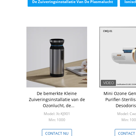
De Zuiveringsinstallatie Van De Plasmalucht
Ionisc
De bemerkte Kleine
Mini Ozone Gen
Zuiveringsinstallatie van de
Purifier-Sterili
Ozonlucht, de
Desodoris
Luchtzuiveringsinstallatie van
Model: Xt-KJ901
Model: Cw
Autoionizer voor de geur van
Min: 1000
Min: 10
de geurrook
CONTACT NU
CONTACT