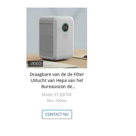
Draagbare van de de Filter
UVlucht van Hepa van het
Bureauozon de
Zuiveringsinstallatiebevochtiging
Model: XT-KJ070A
Min: 1000st
CONTACT NU