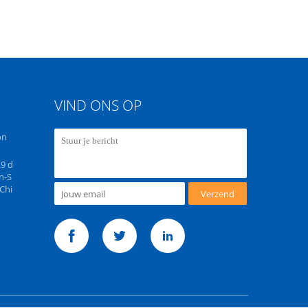
VIND ONS OP
on
.9 d
n-S
Chi
Verzend