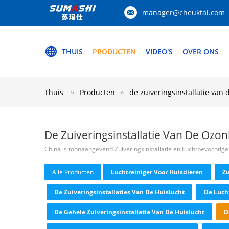
manager@cheuktai.com
THUIS
PRODUCTEN
VIDEO'S
OVER ONS
Thuis
Producten
de zuiveringsinstallatie van 
De Zuiveringsinstallatie Van De Ozon
China is toonaangevend Zuiveringsinstallatie en Luchtbevochtige
Alle Producten
Luchtreiniger Voor Huisdieren
Zu
De Zuiveringsinstallaties Van De Huislucht
De Lucht
De Gehele Zuiveringsinstallatie Van De Huislucht
D