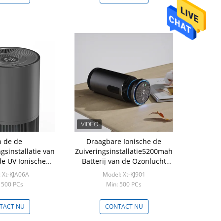
 de de
Draagbare Ionische de
gsinstallatie van
Zuiveringsinstallatie5200mah
de UV Ionische
Batterij van de Ozonlucht
trole van de
voor Formaldehyde
 Xt-KJA06A
Model: Xt-KJ901
ngswifi voor
 500 PCs
Min: 500 PCs
sbureau
TACT NU
CONTACT NU