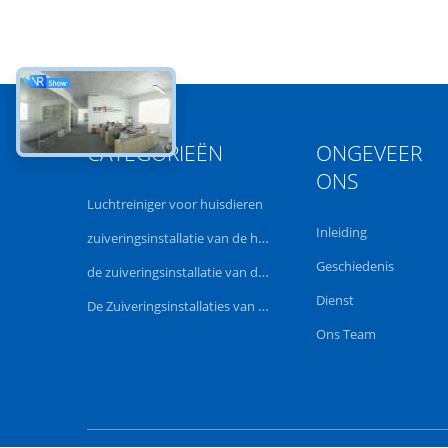
CATEGORIEËN
ONGEVEER
ONS
Luchtreiniger voor huisdieren
Inleiding
zuiveringsinstallatie van de hepa de uvlucht
Geschiedenis
de zuiveringsinstallatie van de ruimtelucht
Dienst
De Zuiveringsinstallaties van de huislucht
Ons Team