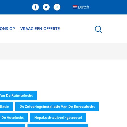
Dutch
 ONS OP
VRAAG EEN OFFERTE
 Van De Ruimtelucht
latie
De Zuiveringsinstallatie Van De Bureaulucht
n De Autolucht
HepaLuchtzuiveringstoestel