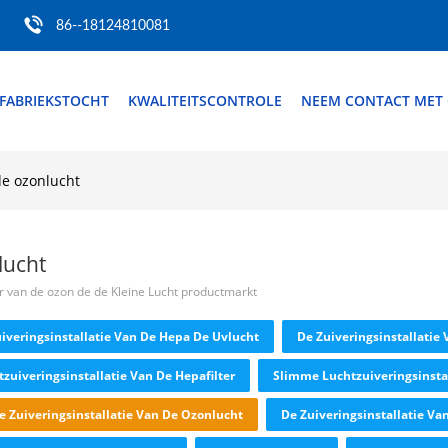
86--18124810081
FABRIEKSTOCHT
KWALITEITSCONTROLE
NEEM CONTACT MET
de ozonlucht
lucht
r van de ozon de de Kleine Lucht productmarkt
iveringsinstallatie Van De Hepa De Uvlucht
De Zuiveringsinstallatie
zuiveringsinstallatie Van De Hepafilter
Slimme Luchtzuiveringsinstal
e Zuiveringsinstallatie Van De Ozonlucht
De Zuiveringsinstallatie Va