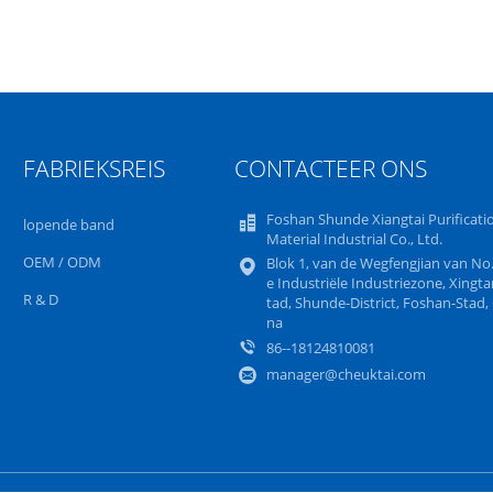
FABRIEKSREIS
CONTACTEER ONS
Foshan Shunde Xiangtai Purificati
lopende band
Material Industrial Co., Ltd.
OEM / ODM
Blok 1, van de Wegfengjian van No
e Industriële Industriezone, Xingta
R & D
tad, Shunde-District, Foshan-Stad, 
na
86--18124810081
manager@cheuktai.com