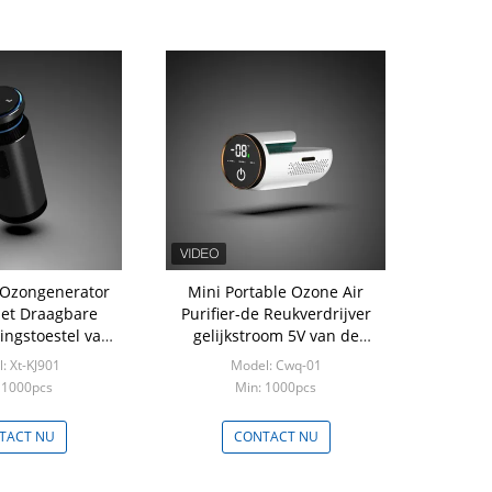
 Ozongenerator
Mini Portable Ozone Air
et Draagbare
Purifier-de Reukverdrijver
ingstoestel van
gelijkstroom 5V van de
r Purifier Anion
Generatorijskast
: Xt-KJ901
Model: Cwq-01
 1000pcs
Min: 1000pcs
TACT NU
CONTACT NU