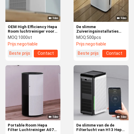
OEM High Efficiency Hepa
De slimme
Room luchtreiniger voor
Zuiveringsinstallaties
PM2.5 deeltjes UV-
van de het Huislucht van
MOQ:
1000st
MOQ:
500pcs
sterilisatie
Wifi Ware Hepa met het
Prijs:
negotiable
Prijs:
negotiable
LEIDENE Scherm Zilveren
Ion Sterilization
Beste prijs
Contact
Beste prijs
Contact
Thuis
Producten
Video's
Over Ons
Portable Room Hepa
De slimme van de de
Filter Luchtreiniger A07
Filterlucht van H13 Hepa