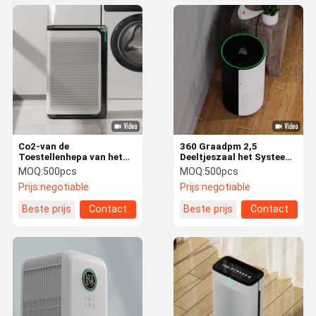
Co2-van de
360 Graadpm 2,5
Toestellenhepa van het
Deeltjeszaal het Systeem
Sensorhuis de
van de het
MOQ:
500pcs
MOQ:
500pcs
Zuiveringsinstallatie van
Lawaaivermindering van
Prijs:
negotiable
Prijs:
negotiable
de de Filterlucht met
de
Nevelluchtbevochtiger
Luchtzuiveringsinstallatie
Beste prijs
Contact
Beste prijs
Contact