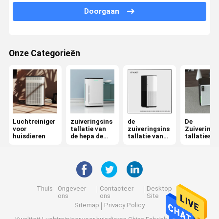
Doorgaan
de zuiveringsinstallatie van de ozonlucht
De Zuiveringsinstallatie van de autolucht
Onze Categorieën
HepaLuchtzuiveringstoestel
De Zuiveringsinstallatie van de plasmalucht
Ionische Luchtzuiveringsinstallatie
UVluchtsterilisator
Luchtreiniger
zuiveringsins
de
De
voor
tallatie van
zuiveringsins
Zuiverings
huisdieren
de hepa de
tallatie van
tallaties v
De Filter van de Hepalucht
uvlucht
de
de huisluc
ruimtelucht
De Filters van de koolstoflucht
Thuis
Ongeveer
Contacteer
Desktop
ons
ons
Site
Sitemap
Privacy Policy