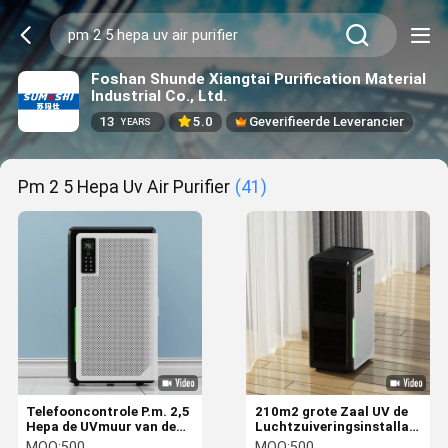
Foshan Shunde Xiangtai Purification Material
Industrial Co., Ltd.
13
5.0
Geverifieerde Leverancier
YEARS
Pm 2 5 Hepa Uv Air Purifier
(41)
Telefooncontrole P.m. 2,5
210m2 grote Zaal UV de
Hepa de UVmuur van de
Luchtzuiveringsinstallatie
Luchtzuiveringsinstallatie
van Hepa met de Motor en
MOQ:
500
MOQ:
500