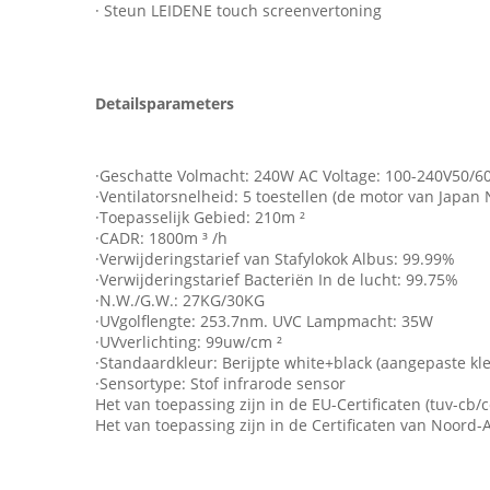
· Steun LEIDENE touch screenvertoning
Detailsparameters
·Geschatte Volmacht: 240W AC Voltage: 100-240V50/6
·Ventilatorsnelheid: 5 toestellen (de motor van Japan 
·Toepasselijk Gebied: 210m ²
·CADR: 1800m ³ /h
·Verwijderingstarief van Stafylokok Albus: 99.99%
·Verwijderingstarief Bacteriën In de lucht: 99.75%
·N.W./G.W.: 27KG/30KG
·UVgolflengte: 253.7nm. UVC Lampmacht: 35W
·UVverlichting: 99uw/cm ²
·Standaardkleur: Berijpte white+black (aangepaste kle
·Sensortype: Stof infrarode sensor
Het van toepassing zijn in de EU-Certificaten (tuv-c
Het van toepassing zijn in de Certificaten van Noord