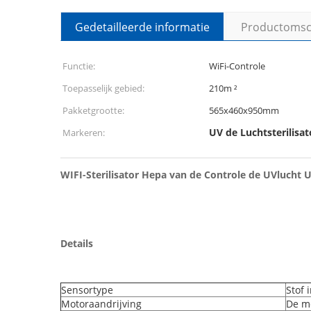
Gedetailleerde informatie
Productomsch
Functie:
WiFi-Controle
Toepasselijk gebied:
210m ²
Pakketgrootte:
565x460x950mm
UV de Luchtsterilisat
Markeren:
WIFI-Sterilisator Hepa van de Controle de UVlucht
Details
Sensortype
Stof 
Motoraandrijving
De mo