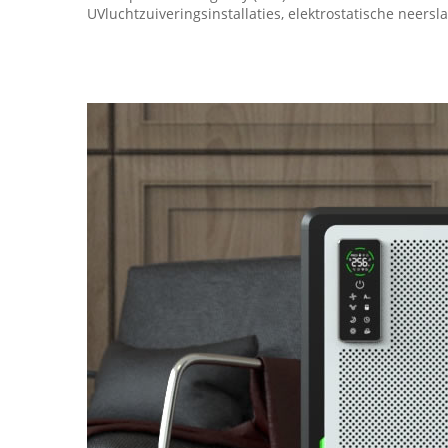
UVluchtzuiveringsinstallaties, elektrostatische neers