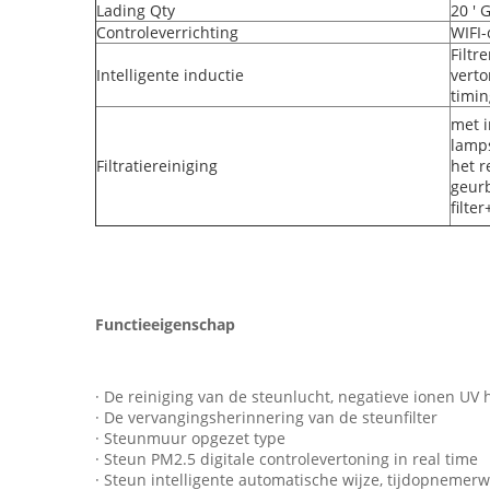
Lading Qty
20 ' 
Controleverrichting
WIFI-
Filtr
Intelligente inductie
verto
timin
met i
lamps
Filtratiereiniging
het r
geurb
filte
Functieeigenschap
· De reiniging van de steunlucht, negatieve ionen UV h
· De vervangingsherinnering van de steunfilter
· Steunmuur opgezet type
· Steun PM2.5 digitale controlevertoning in real time
· Steun intelligente automatische wijze, tijdopnemerw