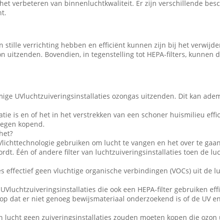
n het verbeteren van binnenluchtkwaliteit. Er zijn verschillende be
t.
n stille verrichting hebben en efficiënt kunnen zijn bij het verwij
 uitzenden. Bovendien, in tegenstelling tot HEPA-filters, kunnen d
mige UVluchtzuiveringsinstallaties ozongas uitzenden. Dit kan ad
latie is en of het in het verstrekken van een schoner huismilieu ef
rwegen kopend.
het?
Vlichttechnologie gebruiken om lucht te vangen en het over te gaan 
dt. Één of andere filter van luchtzuiveringsinstallaties toen de lu
s effectief geen vluchtige organische verbindingen (VOCs) uit de lu
UVluchtzuiveringsinstallaties die ook een HEPA-filter gebruiken eff
rop dat er niet genoeg bewijsmateriaal onderzoekend is of de UV en
en lucht geen zuiveringsinstallaties zouden moeten kopen die ozo