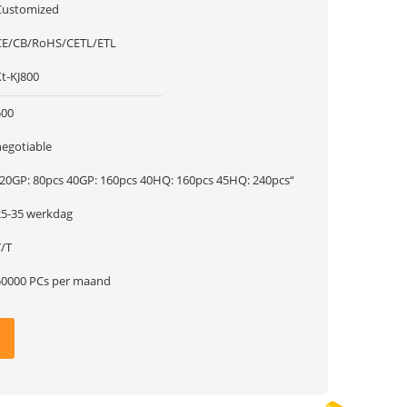
Customized
CE/CB/RoHS/CETL/ETL
Xt-KJ800
500
negotiable
„20GP: 80pcs 40GP: 160pcs 40HQ: 160pcs 45HQ: 240pcs“
25-35 werkdag
T/T
50000 PCs per maand