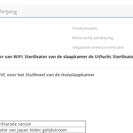
rijving
Productnaam:
Motorische aandrijving:
Negatieve ionenconcentratie:
or van WIFI
Sterilisator van de slaapkamer de UVlucht
Sterilisa
,
,
 UVC voor het Stuifmeel van de Huisslaapkamer
infrarode sensor
tor van Japan Nidec gelijkstroom