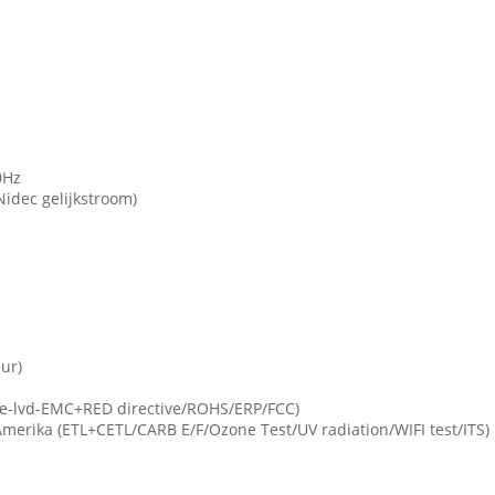
0Hz
Nidec gelijkstroom)
ur)
b/ce-lvd-EMC+RED directive/ROHS/ERP/FCC)
-Amerika (ETL+CETL/CARB E/F/Ozone Test/UV radiation/WIFI test/ITS)