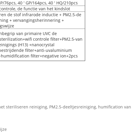
GP/76pcs, 40 ' GP/164pcs, 40 ' HQ/210pcs
controle, de functie van het kindslot
eren de stof infrarode inductie + PM2.5-de
ning + vervangingsherinnering +
gswijze
nbegrip van primaire UVC de
terilization+wifi controle filter+PM2.5-van
einigings (H13) +nanocrystal
estrijdende filter+anti-uvaluminium
r+humidification filter+negative ion+2pcs
et steriliseren reiniging, PM2.5-deeltjesreiniging, humification va
ijze