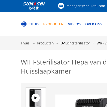
manager@cheuktai.com
THUIS
PRODUCTEN
VIDEO'S
OVER ONS
Thuis
Producten
UVluchtsterilisator
WIFI-S
WIFI-Sterilisator Hepa van 
Huisslaapkamer