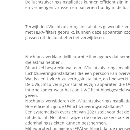
De luchtzuiveringsinstallaties kunnen efficiënt zijn i
en vernietigen virussen en bacteriën huidig in de luch
Terwijl de UVluchtzuiveringsinstallaties gewoonlijk ee
met HEPA-filters gebruikt, kunnen deze apparaten ozon
gassen uit de lucht effectief verwijderen.
Nochtans, verklaart Milieuprotection agency dat som
die astma hebben.
Dit artikel bespreekt wat een UVluchtzuiveringsinstal
luchtzuiveringsinstallaties die een persoon kan ove
Wat is een UVluchtzuiveringsinstallatie, en hoe werkt 
De UVluchtzuiveringsinstallaties zijn apparaten die U
interne kamer waar het aan UV-C licht blootgesteld wor
geven.
Nochtans, verwijderen de UVluchtzuiveringsinstallatie
Hoe efficiënt zijn de UVluchtzuiveringsinstallaties?
Een systematisch overzicht van 2021 stelt voor dat de 
uit de lucht. Nochtans, wijzen de onderzoekers ook e
ademhalingsziekten kunnen beschermen.
Milieuprotection agency (EPA) verklaart dat de mens