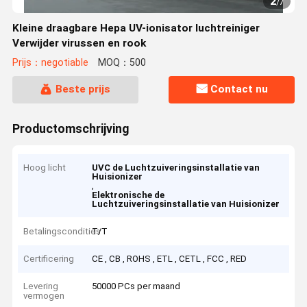
2
/
7
Kleine draagbare Hepa UV-ionisator luchtreiniger
Verwijder virussen en rook
Prijs：negotiable
MOQ：500
Beste prijs
Contact nu
Productomschrijving
Hoog licht
UVC de Luchtzuiveringsinstallatie van
Huisionizer
,
Elektronische de
Luchtzuiveringsinstallatie van Huisionizer
Betalingscondities
T/T
Certificering
CE , CB , ROHS , ETL , CETL , FCC , RED
Levering
50000 PCs per maand
vermogen