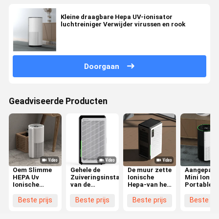
Kleine draagbare Hepa UV-ionisator
luchtreiniger Verwijder virussen en rook
Doorgaan
Geadviseerde Producten
Oem Slimme
Gehele de
De muur zette
Aangepast
HEPA Uv
Zuiveringsinstallatiemuur
Ionische
Mini Ionic
Ionische
van de
Hepa-van het
Portable A
Luchtzuiveringsinstallatie
Huis280w
de
Purifier 16
voor
Ionische
Zuiveringsinstallatiehuis
409 Sq.Ft
Beste prijs
Beste prijs
Beste prijs
Beste pri
Huisdierenvorm
Lucht
van de
(1538M ²)
met Ce-
Opgezet voor
Filterlucht de