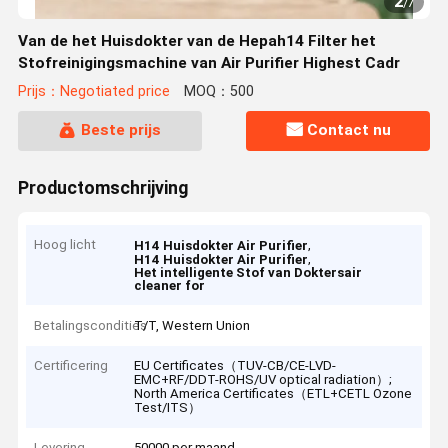
2
/
7
Van de het Huisdokter van de Hepah14 Filter het
Stofreinigingsmachine van Air Purifier Highest Cadr
Prijs：Negotiated price
MOQ：500
Beste prijs
Contact nu
Productomschrijving
Hoog licht
,
H14 Huisdokter Air Purifier
,
H14 Huisdokter Air Purifier
Het intelligente Stof van Doktersair
cleaner for
Betalingscondities
T/T, Western Union
Certificering
EU Certificates（TUV-CB/CE-LVD-
EMC+RF/DDT-ROHS/UV optical radiation）;
North America Certificates（ETL+CETL Ozone
Test/ITS）
Levering
50000 per maand