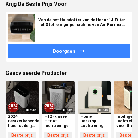
Krijg De Beste Prijs Voor
Van de het Huisdokter van de Hepah14 Filter
het Stofreinigingsmachine van Air Purifier
Highest Cadr
Doorgaan
Geadviseerde Producten
2024
H12-klasse
Home
Intelligent
Bestverkopende
HEPA-
Desktop
luchtreini
huishoudelijke
luchtreinigers
Luchtreinigers
voor thuis
luchtreinigers
voor
met DC Motor
met Anion
voor het
huishoudens
Touch
True HEPA
Beste prijs
Beste prijs
Beste prijs
Beste pri