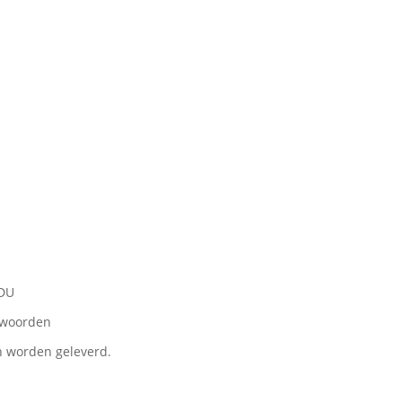
DDU
ntwoorden
n worden geleverd.