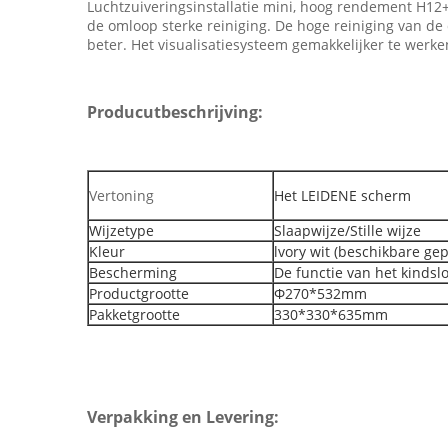
Luchtzuiveringsinstallatie mini, hoog rendement H12+
de omloop sterke reiniging. De hoge reiniging van de d
beter. Het visualisatiesysteem gemakkelijker te wer
Producutbeschrijving:
Vertoning
Het LEIDENE scherm
Wijzetype
Slaapwijze/Stille wijze
Kleur
lvory wit (beschikbare gep
Bescherming
De functie van het kindslo
Productgrootte
Φ270*532mm
Pakketgrootte
330*330*635mm
Verpakking en Levering: