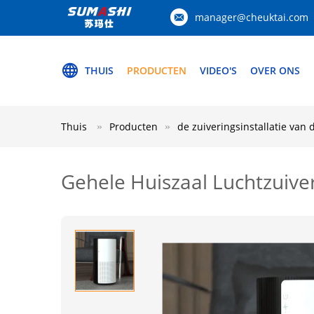
manager@cheuktai.com
THUIS
PRODUCTEN
VIDEO'S
OVER ONS
Thuis
Producten
de zuiveringsinstallatie van 
Gehele Huiszaal Luchtzuiver