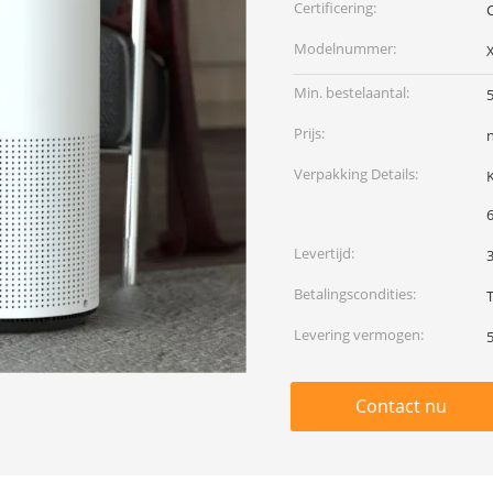
Certificering:
Modelnummer:
Min. bestelaantal:
Prijs:
Verpakking Details:
Ka
Levertijd:
Betalingscondities:
Levering vermogen:
Contact nu