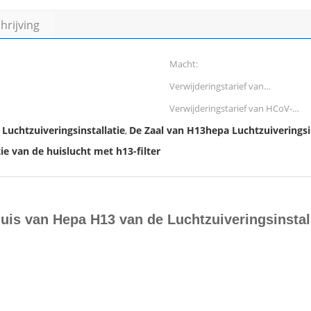
rijving
Macht:
Verwijderingstarief van
Stafylokok Albus:
Verwijderingstarief van HCoV-
229E:
 Luchtzuiveringsinstallatie
De Zaal van H13hepa Luchtzuiveringsin
,
tie van de huislucht met h13-filter
rhuis van Hepa H13 van de Luchtzuiveringsinstal