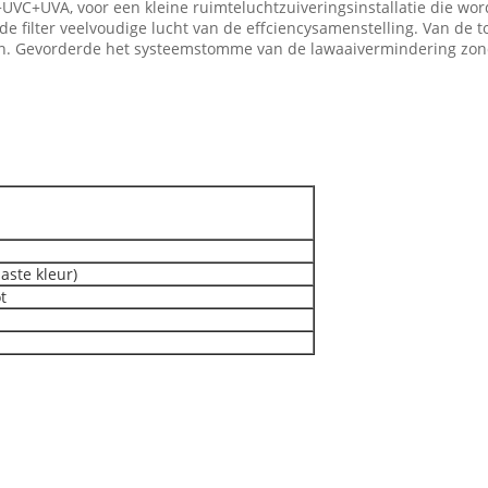
UVC+UVA, voor een kleine ruimteluchtzuiveringsinstallatie die word
e filter veelvoudige lucht van de effciencysamenstelling. Van de tor
ken. Gevorderde het systeemstomme van de lawaaivermindering zond
aste kleur)
t