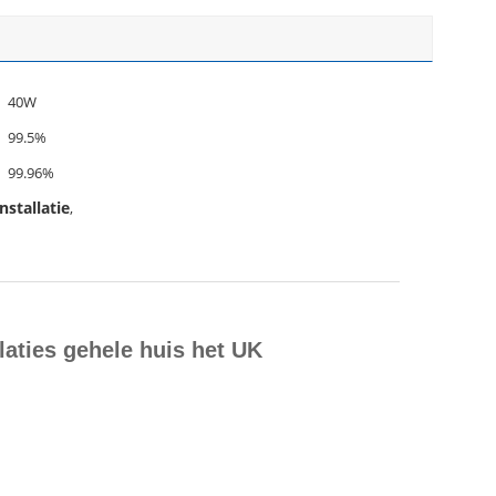
40W
99.5%
99.96%
stallatie
,
laties gehele huis het UK