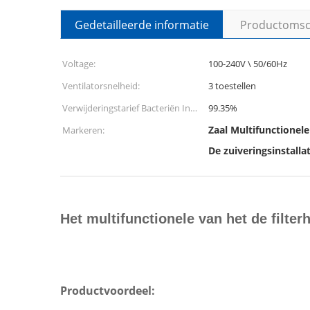
Gedetailleerde informatie
Productomsch
Voltage:
100-240V \ 50/60Hz
Ventilatorsnelheid:
3 toestellen
Verwijderingstarief Bacteriën In
99.35%
de lucht:
Zaal Multifunctionele
Markeren:
De zuiveringsinstalla
Het multifunctionele van het de filte
Productvoordeel: