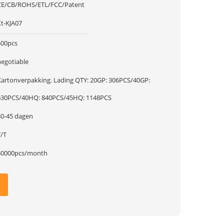
CE/CB/ROHS/ETL/FCC/Patent
Xt-KJA07
500pcs
negotiable
rtonverpakking. Lading QTY: 20GP: 306PCS/40GP:
630PCS/40HQ: 840PCS/45HQ: 1148PCS
30-45 dagen
T/T
50000pcs/month