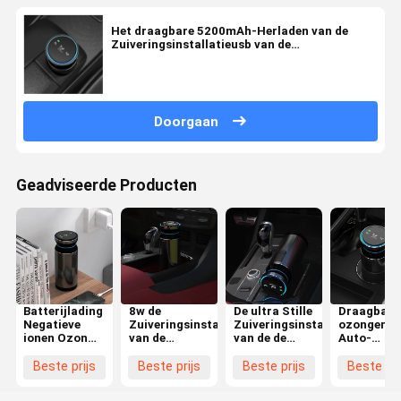
Het draagbare 5200mAh-Herladen van de
Zuiveringsinstallatieusb van de
Bureaubladlucht voor Autogarderobe
Doorgaan
Geadviseerde Producten
Batterijlading
8w de
De ultra Stille
Draagbare
Negatieve
Zuiveringsinstallatiereinigingsmachine
Zuiveringsinstallatie
ozongener
ionen Ozon
van de
van de de
Auto-
Auto
autolucht
Autolucht
luchtreini
luchtreiniger
met het
van de
Verwijder
Beste prijs
Beste prijs
Beste prijs
Beste pri
zonder filter
Ozongenerator
Ozongenerator
geuren en
van Usb van
zonder
formaldeh