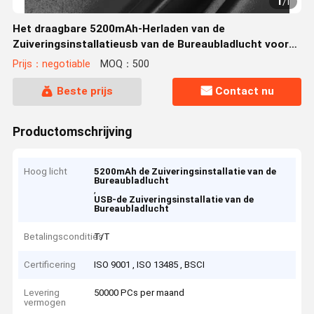
1
/
1
Het draagbare 5200mAh-Herladen van de
Zuiveringsinstallatieusb van de Bureaubladlucht voor
Autogarderobe
Prijs：negotiable
MOQ：500
Beste prijs
Contact nu
Productomschrijving
Hoog licht
5200mAh de Zuiveringsinstallatie van de
Bureaubladlucht
,
USB-de Zuiveringsinstallatie van de
Bureaubladlucht
Betalingscondities
T/T
Certificering
ISO 9001 , ISO 13485 , BSCI
Levering
50000 PCs per maand
vermogen