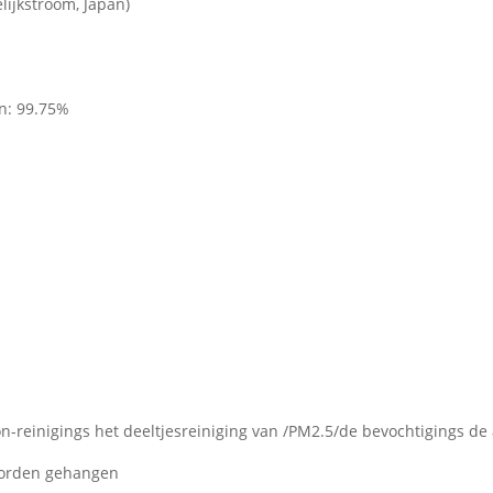
lijkstroom, Japan)
ën: 99.75%
ion-reinigings het deeltjesreiniging van /PM2.5/de bevochtigings d
worden gehangen