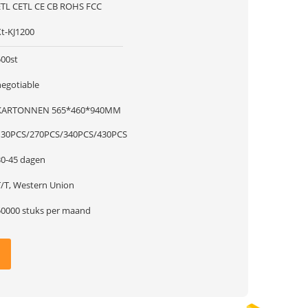
ETL CETL CE CB ROHS FCC
Xt-KJ1200
500st
negotiable
KARTONNEN 565*460*940MM
130PCS/270PCS/340PCS/430PCS
30-45 dagen
T/T, Western Union
50000 stuks per maand