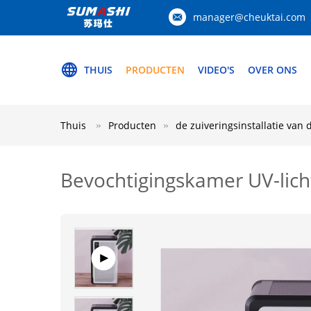
manager@cheuktai.com
THUIS
PRODUCTEN
VIDEO'S
OVER ONS
Thuis
Producten
de zuiveringsinstallatie van 
Bevochtigingskamer UV-licht