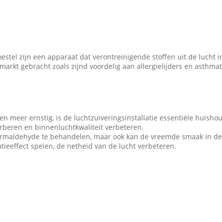
oestel zijn een apparaat dat verontreinigende stoffen uit de lucht 
kt gebracht zoals zijnd voordelig aan allergielijders en asthmati
 en meer ernstig, is de luchtzuiveringsinstallatie essentiële hui
sorberen en binnenluchtkwaliteit verbeteren.
 formaldehyde te behandelen, maar ook kan de vreemde smaak in de 
satieeffect spelen, de netheid van de lucht verbeteren.