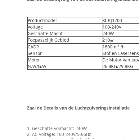
Productmodel
Xt-KJ1200
Voltage
100-240V
Geschatte Macht
240W
Toepasselijk Gebied
210㎡
CADR
1800m ³ /h
Sensor
Stof en Lasersen
Motor
De Motor van Jap
N.W/G.W
26.8KG/29.8KG
Zaal de Details van de Luchtzuiveringsinstallatie
1. Geschatte volmacht: 240W
2. AC Voltage: 100-240V/50/6Hz