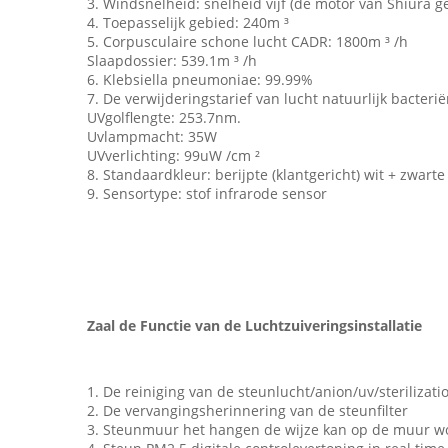
3. Windsnelheid: snelheid vijf (de motor van Shiura ge
4. Toepasselijk gebied: 240m ³
5. Corpusculaire schone lucht CADR: 1800m ³ /h
Slaapdossier: 539.1m ³ /h
6. Klebsiella pneumoniae: 99.99%
7. De verwijderingstarief van lucht natuurlijk bacteri
UVgolflengte: 253.7nm.
Uvlampmacht: 35W
UVverlichting: 99uW /cm ²
8. Standaardkleur: berijpte (klantgericht) wit + zwarte
9. Sensortype: stof infrarode sensor
Zaal de Functie van de Luchtzuiveringsinstallatie
1. De reiniging van de steunlucht/anion/uv/sterilizat
2. De vervangingsherinnering van de steunfilter
3. Steunmuur het hangen de wijze kan op de muur 