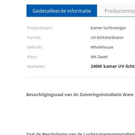
Gedetailleerde informatie
Productomsch
Productnaam:
Kamer luchtreiniger
Functie:
UV-lichtsterilisator
Gebruik:
Wholehouse
Kleur:
Wit Zwart
240W kamer UV-licht 
Markeren:
Bevochtigingszaal van de Zuiveringsinstallatie Ware
Zaal de Beschrijving van de Luchtzuiveringsinstallati