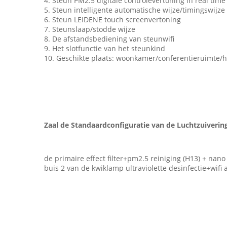
4. Steun PM2.5 digitale controlevertoning in real time
5. Steun intelligente automatische wijze/timingswijze
6. Steun LEIDENE touch screenvertoning
7. Steunslaap/stodde wijze
8. De afstandsbediening van steunwifi
9. Het slotfunctie van het steunkind
10. Geschikte plaats: woonkamer/conferentieruimte/
Zaal de Standaardconfiguratie van de Luchtzuivering
de primaire effect filter+pm2.5 reiniging (H13) + nano
buis 2 van de kwiklamp ultraviolette desinfectie+wifi