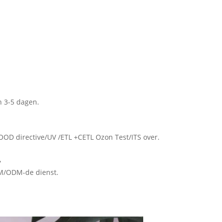
n 3-5 dagen.
OOD directive/UV /ETL +CETL Ozon Test/ITS over.
?
OEM/ODM-de dienst.