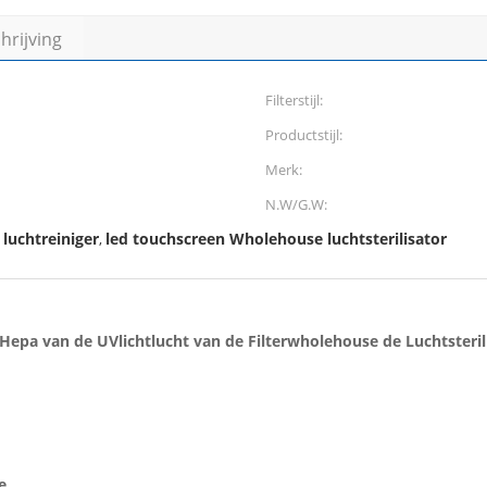
rijving
Filterstijl:
Productstijl:
Merk:
N.W/G.W:
luchtreiniger
led touchscreen Wholehouse luchtsterilisator
,
 Hepa van de UVlichtlucht van de Filterwholehouse de Luchtsteril
e