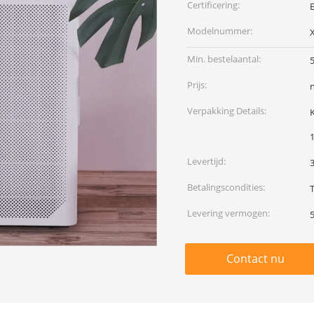
Certificering:
Modelnummer:
Min. bestelaantal:
Prijs:
Verpakking Details:
Levertijd:
Betalingscondities:
Levering vermogen:
Contact nu