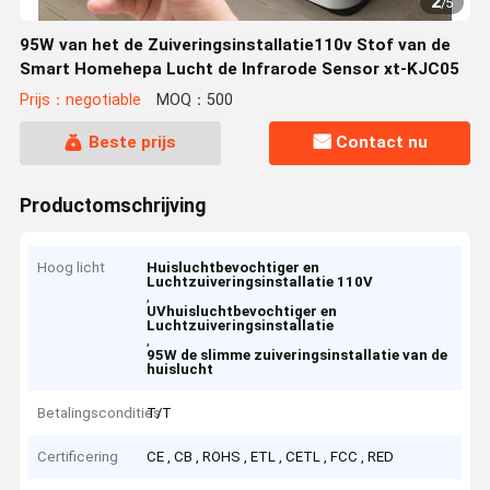
2
/
5
95W van het de Zuiveringsinstallatie110v Stof van de
Smart Homehepa Lucht de Infrarode Sensor xt-KJC05
Prijs：negotiable
MOQ：500
Beste prijs
Contact nu
Productomschrijving
Hoog licht
Huisluchtbevochtiger en
Luchtzuiveringsinstallatie 110V
,
UVhuisluchtbevochtiger en
Luchtzuiveringsinstallatie
,
95W de slimme zuiveringsinstallatie van de
huislucht
Betalingscondities
T/T
Certificering
CE , CB , ROHS , ETL , CETL , FCC , RED