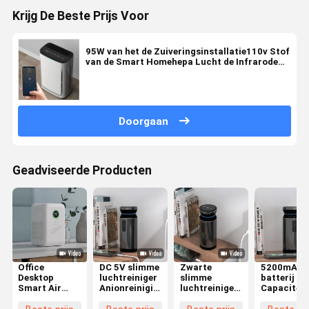
Krijg De Beste Prijs Voor
95W van het de Zuiveringsinstallatie110v Stof
van de Smart Homehepa Lucht de Infrarode
Sensor xt-KJC05
Doorgaan
Geadviseerde Producten
Office
DC 5V slimme
Zwarte
5200mAh
Desktop
luchtreiniger
slimme
batterij
Smart Air
Anionreiniging
luchtreiniger
Capaciteit
Purifier Anion
Aromatherapie
O3 Ozon
Stroomvoo
Functie
voor auto
Formaldehyde
Slimme