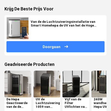
Krijg De Beste Prijs Voor
Van de de Luchtzuiveringsinstallatie van
Smart Homehepa de UV van het de Hoge
Precisiestof Sensor Y24b
Doorgaan
Geadviseerde Producten
De Hepa
UV de
Vijf van de
240W
Geactiveerde
Luchtzuiveringsinstallatie
Filter
wandhang
van de de
1059 van
UVlichten van
Hepa UV-
Luchtzuiveringsinstallatie
Hepa van de
Snelheidshepa
luchtreini