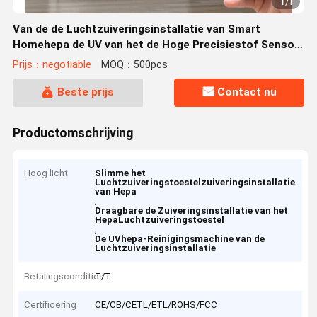
1
/
1
Van de de Luchtzuiveringsinstallatie van Smart
Homehepa de UV van het de Hoge Precisiestof Sensor
Y24b
Prijs：negotiable
MOQ：500pcs
Beste prijs
Contact nu
Productomschrijving
Hoog licht
Slimme het
Luchtzuiveringstoestelzuiveringsinstallatie
van Hepa
,
Draagbare de Zuiveringsinstallatie van het
HepaLuchtzuiveringstoestel
,
De UVhepa-Reinigingsmachine van de
Luchtzuiveringsinstallatie
Betalingscondities
T/T
Certificering
CE/CB/CETL/ETL/ROHS/FCC