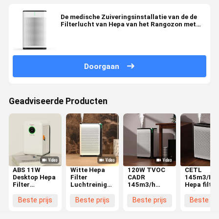
De medische Zuiveringsinstallatie van de de
Filterlucht van Hepa van het Rangozon met
LEIDENE het Schermvertoning
Doorgaan
Geadviseerde Producten
ABS 11W
Witte Hepa
120W TVOC
CETL
Desktop Hepa
Filter
CADR
145m3/H
Filter
Luchtreiniger
145m3/h
Hepa filter
Luchtreiniger
Automatische
Hepa Filter
luchtreini
voor kleine
modus
Luchtreiniger
voor 667
Beste prijs
Beste prijs
Beste prijs
Beste pri
kamers
Hooggevoelige
Witte Filter
vierkante
luchtkwaliteitssensor
Verandering 6
voet