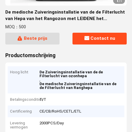
1
/
1
De medische Zuiveringsinstallatie van de de Filterlucht
van Hepa van het Rangozon met LEIDENE het
Schermvertoning
MOQ：500
Beste prijs
Contact nu
Productomschrijving
Hoog licht
De Zuiveringsinstallatie van de de
Filterlucht van ozonhepa
,
De medische Zuiveringsinstallatie van de
de Filterlucht van Ranghepa
Betalingscondities
T/T
Certificering
CE/CB/RoHS/CETL/ETL
Levering
2000PCS/Day
vermogen