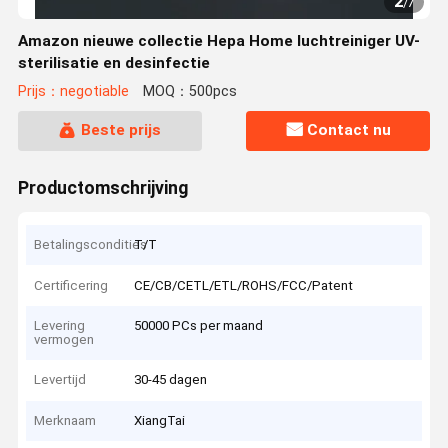
2
/
7
Amazon nieuwe collectie Hepa Home luchtreiniger UV-
sterilisatie en desinfectie
Prijs：negotiable
MOQ：500pcs
Beste prijs
Contact nu
Productomschrijving
Betalingscondities
T/T
Certificering
CE/CB/CETL/ETL/ROHS/FCC/Patent
Levering
50000 PCs per maand
vermogen
Levertijd
30-45 dagen
Merknaam
XiangTai