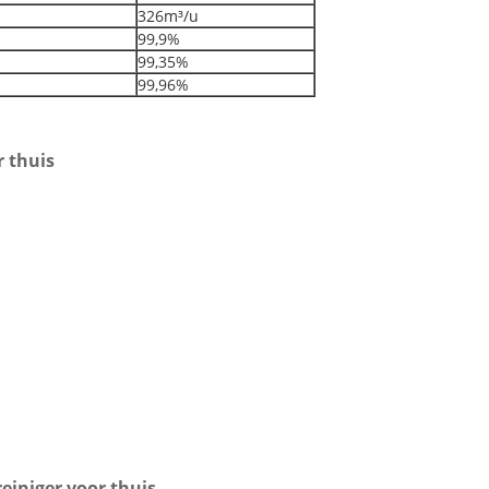
326m³/u
99,9%
99,35%
99,96%
r thuis
einiger voor thuis