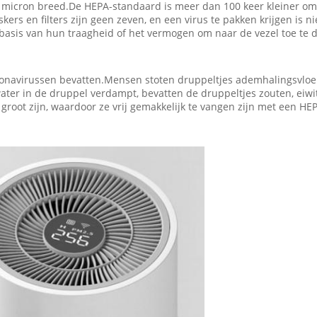
icron breed.De HEPA-standaard is meer dan 100 keer kleiner omdat 
skers en filters zijn geen zeven, en een virus te pakken krijgen is 
op basis van hun traagheid of het vermogen om naar de vezel toe te 
ronavirussen bevatten.Mensen stoten druppeltjes ademhalingsvloeist
water in de druppel verdampt, bevatten de druppeltjes zouten, eiwi
root zijn, waardoor ze vrij gemakkelijk te vangen zijn met een HEPA