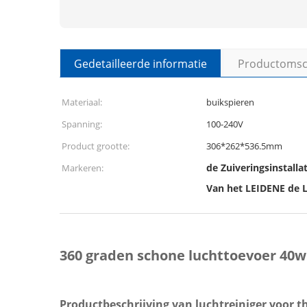
Gedetailleerde informatie
Productomsch
Materiaal:
buikspieren
Spanning:
100-240V
Product grootte:
306*262*536.5mm
de Zuiveringsinstalla
Markeren:
Van het LEIDENE de L
360 graden schone luchttoevoer 40w 
Productbeschrijving van luchtreiniger voor t