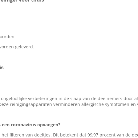
woorden
worden geleverd.
is
 ongelooflijke verbeteringen in de slaap van de deelnemers door all
ht.Deze reinigingsapparaten verminderen allergische symptomen en 
als een coronavirus opvangen?
het filteren van deeltjes. Dit betekent dat 99,97 procent van de d