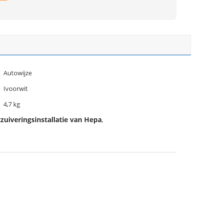
Autowijze
Ivoorwit
4,7 kg
zuiveringsinstallatie van Hepa
,