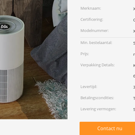
Merknaam:
X
Certificering:
Modelnummer:
Min. bestelaantal:
Prijs:
Verpakking Details:
Ka
Levertijd:
Betalingscondities:
Levering vermogen:
Contact nu