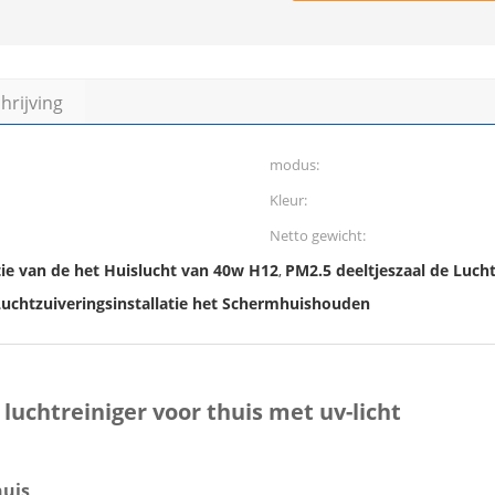
rijving
modus:
Kleur:
Netto gewicht:
tie van de het Huislucht van 40w H12
PM2.5 deeltjeszaal de Lucht
,
uchtzuiveringsinstallatie het Schermhuishouden
luchtreiniger voor thuis met uv-licht
huis