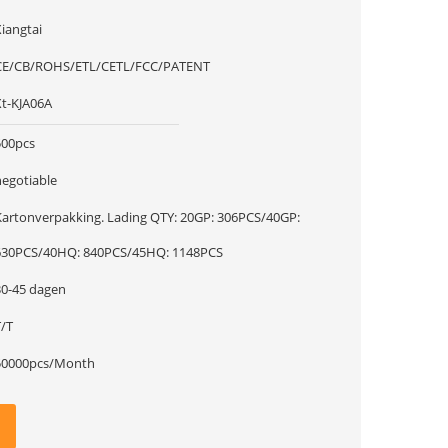
iangtai
CE/CB/ROHS/ETL/CETL/FCC/PATENT
Xt-KJA06A
500pcs
negotiable
rtonverpakking. Lading QTY: 20GP: 306PCS/40GP:
630PCS/40HQ: 840PCS/45HQ: 1148PCS
30-45 dagen
T/T
50000pcs/Month