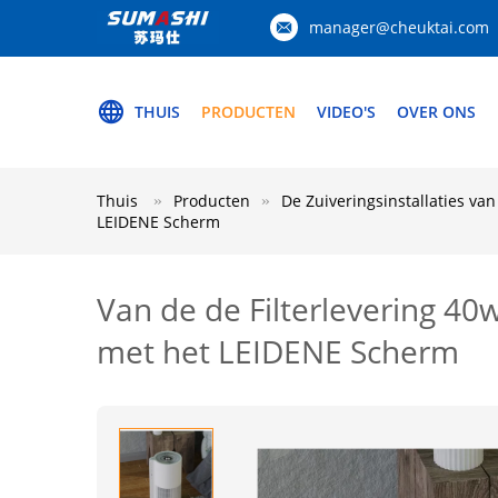
manager@cheuktai.com
THUIS
PRODUCTEN
VIDEO'S
OVER ONS
Thuis
Producten
De Zuiveringsinstallaties van
LEIDENE Scherm
Van de de Filterlevering 40
met het LEIDENE Scherm