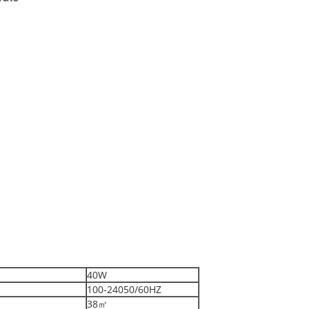
40W
100-24050/60HZ
38㎡