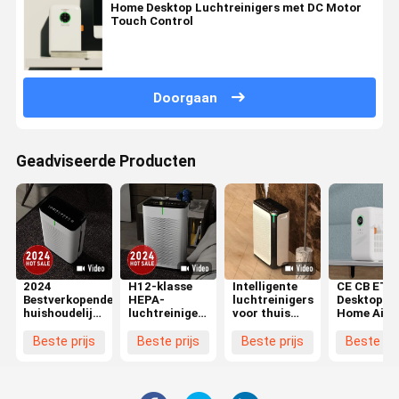
Home Desktop Luchtreinigers met DC Motor
Touch Control
Doorgaan
Geadviseerde Producten
2024
H12-klasse
Intelligente
CE CB ETL
Bestverkopende
HEPA-
luchtreinigers
Desktop
huishoudelijke
luchtreinigers
voor thuis
Home Air
luchtreinigers
voor
met Anion UV
Purifiers 
voor het
huishoudens
True HEPA
UV Hepa
Beste prijs
Beste prijs
Beste prijs
Beste pri
verwijderen
voor het
filter
Filter Chil
van
verwijderen
Lock Funct
formaldehyde
van
en PM2.5
formaldehyde