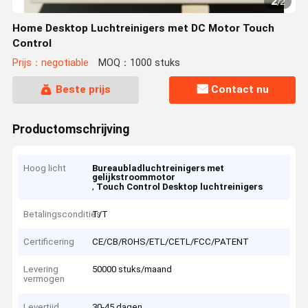
2
/
2
Home Desktop Luchtreinigers met DC Motor Touch
Control
Prijs：negotiable
MOQ：1000 stuks
Beste prijs
Contact nu
Productomschrijving
Hoog licht
Bureaubladluchtreinigers met
gelijkstroommotor
,
Touch Control Desktop luchtreinigers
Betalingscondities
T/T
Certificering
CE/CB/ROHS/ETL/CETL/FCC/PATENT
Levering
50000 stuks/maand
vermogen
Levertijd
30-45 dagen