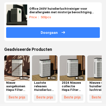
Office 240V huisdierluchtreiniger voor
dierallergieën met mistvrije bevochtiging
Smart Cleaner
Price： 500pcs
Doorgaan
Geadviseerde Producten
Nieuw
Laatste
2024 Nieuwe
Nieuwe sm
aangekomen
releases
collectie
huisdier
Hepa Filter
Huisdierluchtreiniger
Hepa Filter
luchtreini
Luchtreiniger
Adsorptie
Smart WIFI
WIFI contr
voor
Drijvend Haar
Huisdierluchtreiniger
Hepa huisd
Beste prijs
Beste prijs
Beste prijs
Beste pri
huisdieren
Hepa Filter
Huisdierfamilie
haarreinig
met WiFi-
Afvoer Geur