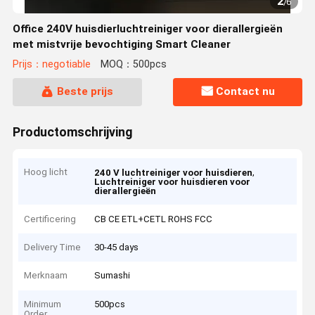
2
/
6
Office 240V huisdierluchtreiniger voor dierallergieën
met mistvrije bevochtiging Smart Cleaner
Prijs：negotiable
MOQ：500pcs
Beste prijs
Contact nu
Productomschrijving
Hoog licht
,
240 V luchtreiniger voor huisdieren
Luchtreiniger voor huisdieren voor
dierallergieën
Certificering
CB CE ETL+CETL ROHS FCC
Delivery Time
30-45 days
Merknaam
Sumashi
Minimum
500pcs
Order