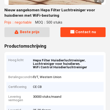
2
/
9
Nieuw aangekomen Hepa Filter Luchtreiniger voor
huisdieren met WiFi-besturing
Prijs：negotiable
MOQ：500 stuks
Beste prijs
Contact nu
Productomschrijving
Hoog licht
,
Hepa Filter Huisdierluchtreiniger
,
Luchtreiniger voor huisdieren
WiFi Control Huisdierluchtreiniger
Betalingscondities
T/T, Western Union
Certificering
CE CB
Levering
30000 stuks/maand
vermogen