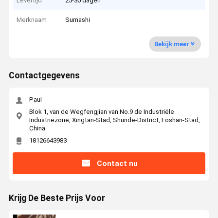
Levertijd
25-30 dagen
Merknaam
Sumashi
Bekijk meer
Contactgegevens
Paul
Blok 1, van de Wegfengjian van No.9 de Industriële
Industriezone, Xingtan-Stad, Shunde-District, Foshan-Stad,
China
18126643983
Contact nu
Krijg De Beste Prijs Voor