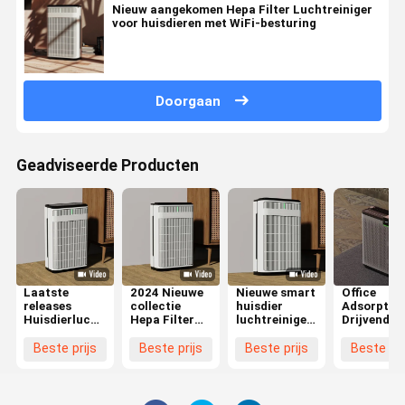
Nieuw aangekomen Hepa Filter Luchtreiniger
voor huisdieren met WiFi-besturing
Doorgaan
Geadviseerde Producten
Laatste
2024 Nieuwe
Nieuwe smart
Office
releases
collectie
huisdier
Adsorptie
Huisdierluchtreiniger
Hepa Filter
luchtreiniger
Drijvend H
Adsorptie
Smart WIFI
WIFI controle
Huisdier
Drijvend Haar
Huisdierluchtreiniger
Hepa huisdier
Luchtreini
Beste prijs
Beste prijs
Beste prijs
Beste pri
Hepa Filter
Huisdierfamilie
haarreiniger
Reactieve
Afvoer Geur
Zuurstof
Voor
Huisdieren