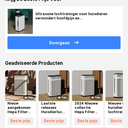
Ultrasone luchtreiniger voor huisdieren
vermindert hoofdpijn en
ademhalingsproblemen voor een beter welzijn
Doorgaan
Geadviseerde Producten
Nieuw
Laatste
2024 Nieuwe
Nieuwe sm
aangekomen
releases
collectie
huisdier
Hepa Filter
Huisdierluchtreiniger
Hepa Filter
luchtreini
Luchtreiniger
Adsorptie
Smart WIFI
WIFI contr
voor
Drijvend Haar
Huisdierluchtreiniger
Hepa huisd
Beste prijs
Beste prijs
Beste prijs
Beste pri
huisdieren
Hepa Filter
Huisdierfamilie
haarreinig