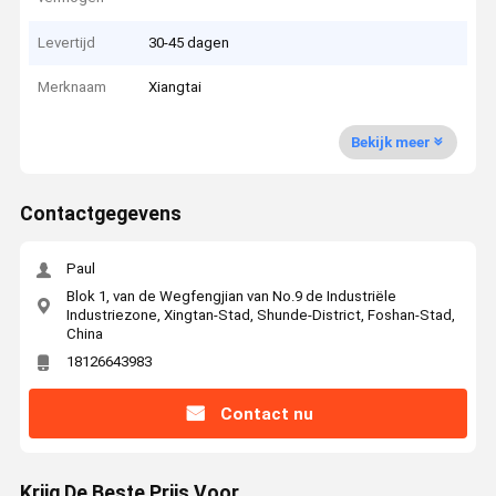
Levertijd
30-45 dagen
Merknaam
Xiangtai
Bekijk meer
Contactgegevens
Paul
Blok 1, van de Wegfengjian van No.9 de Industriële
Industriezone, Xingtan-Stad, Shunde-District, Foshan-Stad,
China
18126643983
Contact nu
Krijg De Beste Prijs Voor