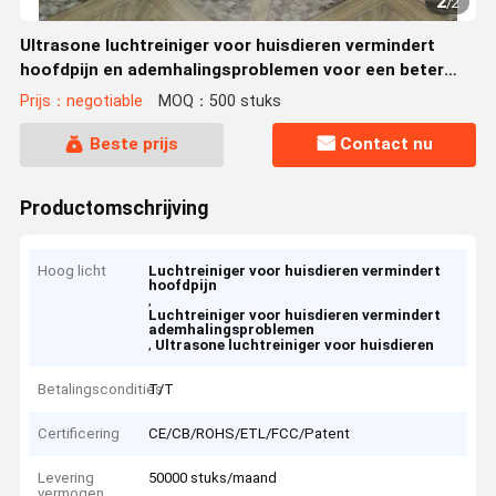
2
/
2
Ultrasone luchtreiniger voor huisdieren vermindert
hoofdpijn en ademhalingsproblemen voor een beter
welzijn
Prijs：negotiable
MOQ：500 stuks
Beste prijs
Contact nu
Productomschrijving
Hoog licht
Luchtreiniger voor huisdieren vermindert
hoofdpijn
,
Luchtreiniger voor huisdieren vermindert
ademhalingsproblemen
,
Ultrasone luchtreiniger voor huisdieren
Betalingscondities
T/T
Certificering
CE/CB/ROHS/ETL/FCC/Patent
Levering
50000 stuks/maand
vermogen