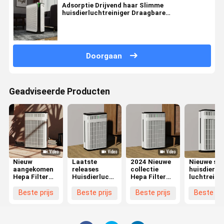
Adsorptie Drijvend haar Slimme
huisdierluchtreiniger Draagbare
verwijderende geur
Doorgaan
Geadviseerde Producten
Nieuw
Laatste
2024 Nieuwe
Nieuwe sm
aangekomen
releases
collectie
huisdier
Hepa Filter
Huisdierluchtreiniger
Hepa Filter
luchtreini
Luchtreiniger
Adsorptie
Smart WIFI
WIFI contr
voor
Drijvend Haar
Huisdierluchtreiniger
Hepa huisd
Beste prijs
Beste prijs
Beste prijs
Beste pri
huisdieren
Hepa Filter
Huisdierfamilie
haarreinig
met WiFi-
Afvoer Geur
besturing