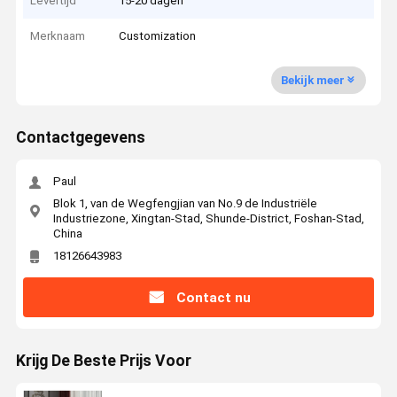
Levertijd
15-20 dagen
Merknaam
Customization
Bekijk meer
Contactgegevens
Paul
Blok 1, van de Wegfengjian van No.9 de Industriële
Industriezone, Xingtan-Stad, Shunde-District, Foshan-Stad,
China
18126643983
Contact nu
Krijg De Beste Prijs Voor