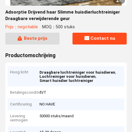
2
/
6
Adsorptie Drijvend haar Slimme huisdierluchtreiniger
Draagbare verwijderende geur
Prijs：negotiable
MOQ：500 stuks
Beste prijs
Contact nu
Productomschrijving
Hoog licht
,
Draagbare luchtreiniger voor huisdieren
,
Luchtreiniger voor huisdieren
Smart huisdier luchtreiniger
Betalingscondities
T/T
Certificering
NO HAVE
Levering
50000 stuks/maand
vermogen