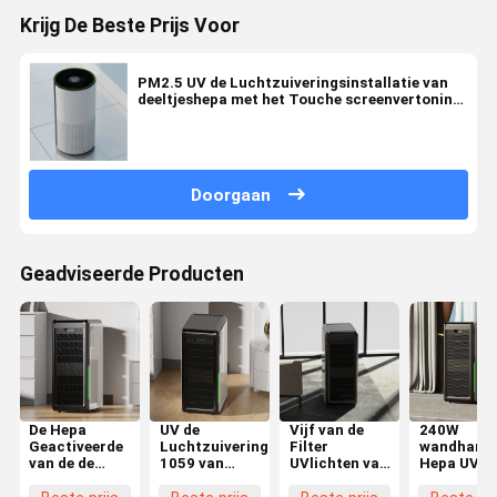
Krijg De Beste Prijs Voor
PM2.5 UV de Luchtzuiveringsinstallatie van
deeltjeshepa met het Touche screenvertoning
van het Kindslot
Doorgaan
Geadviseerde Producten
De Hepa
UV de
Vijf van de
240W
Geactiveerde
Luchtzuiveringsinstallatie
Filter
wandhang
van de de
1059 van
UVlichten van
Hepa UV-
Luchtzuiveringsinstallatie
Hepa van de
Snelheidshepa
luchtreini
van de
mist Vrije
ABS van de de
Aanpassin