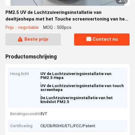
2
/
7
PM2.5 UV de Luchtzuiveringsinstallatie van
deeltjeshepa met het Touche screenvertoning van het
Kindslot
Prijs：negotiable
MOQ：500pcs
Beste prijs
Contact nu
Productomschrijving
Hoog licht
UV de Luchtzuiveringsinstallatie van
PM2.5 Hepa
,
UV de Luchtzuiveringsinstallatie van touch
screenhepa
,
De Luchtzuiveringsinstallatie van het
kindslot PM2.5
Betalingscondities
T/T
Certificering
CE/CB/ROHS/ETL/FCC/Patent