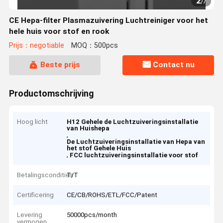
2
/
7
CE Hepa-filter Plasmazuivering Luchtreiniger voor het
hele huis voor stof en rook
Prijs：negotiable
MOQ：500pcs
Beste prijs
Contact nu
Productomschrijving
Hoog licht
H12 Gehele de Luchtzuiveringsinstallatie
van Huishepa
,
De Luchtzuiveringsinstallatie van Hepa van
het stof Gehele Huis
,
FCC luchtzuiveringsinstallatie voor stof
Betalingscondities
T/T
Certificering
CE/CB/ROHS/ETL/FCC/Patent
Levering
50000pcs/month
vermogen