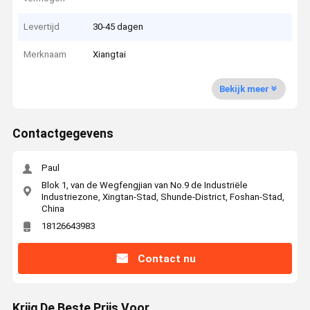
Levertijd
30-45 dagen
Merknaam
Xiangtai
Bekijk meer
Contactgegevens
Paul
Blok 1, van de Wegfengjian van No.9 de Industriële
Industriezone, Xingtan-Stad, Shunde-District, Foshan-Stad,
China
18126643983
Contact nu
Krijg De Beste Prijs Voor