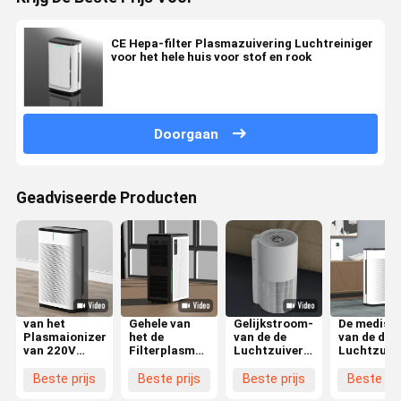
CE Hepa-filter Plasmazuivering Luchtreiniger
voor het hele huis voor stof en rook
Doorgaan
Geadviseerde Producten
van het
Gehele van
Gelijkstroom-
De medisc
Plasmaionizer
het de
van de de
van de de
van 220V
Filterplasma
Luchtzuiveringsinstallatie
Luchtzuive
50Hz de
van Hepa van
van het Motor
van het
Luchtzuiveringsinstallatie
de
Draagbare
Rangplas
Beste prijs
Beste prijs
Beste prijs
Beste pri
voor het
Huissterilisator
Plasma het
UVC