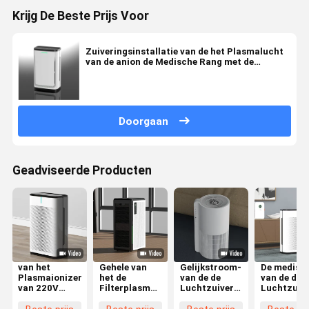
Krijg De Beste Prijs Voor
Zuiveringsinstallatie van de het Plasmalucht
van de anion de Medische Rang met de
Koppeling van het Kindslot
Doorgaan
Geadviseerde Producten
van het
Gehele van
Gelijkstroom-
De medisc
Plasmaionizer
het de
van de de
van de de
van 220V
Filterplasma
Luchtzuiveringsinstallatie
Luchtzuive
50Hz de
van Hepa van
van het Motor
van het
Luchtzuiveringsinstallatie
de
Draagbare
Rangplas