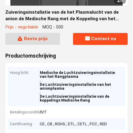
2
/
8
Zuiveringsinstallatie van de het Plasmalucht van de
anion de Medische Rang met de Koppeling van het
Kindslot
Prijs：negotiable
MOQ：500
Beste prijs
Contact nu
Productomschrijving
Hoog licht
Medische de Luchtzuiveringsinstallatie
van het Rangplasma
,
De Luchtzuiveringsinstallatie van het
anionplasma
,
De Luchtzuiveringsinstallatie van de
koppelings Medische Rang
Betalingscondities
T/T
Certificering
CE , CB , ROHS , ETL , CETL , FCC , RED