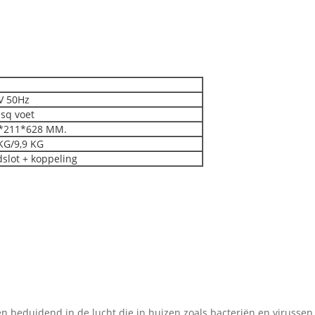
 50Hz
sq voet
211*628 MM.
KG/9,9 KG
slot + koppeling
n beduidend in de lucht die in huizen zoals bacteriën en virusse