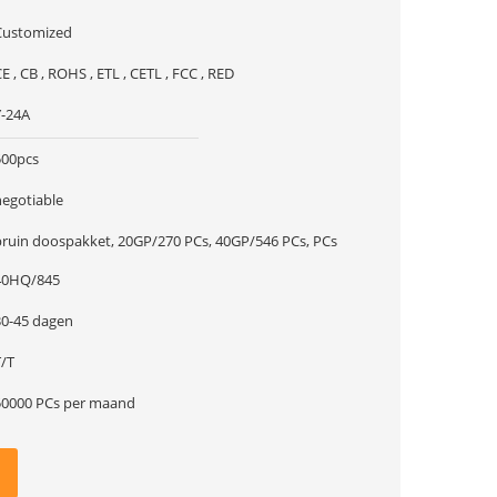
Customized
E , CB , ROHS , ETL , CETL , FCC , RED
Y-24A
500pcs
negotiable
bruin doospakket, 20GP/270 PCs, 40GP/546 PCs, PCs
40HQ/845
30-45 dagen
T/T
50000 PCs per maand