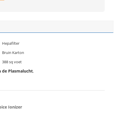
Hepafilter
Bruin Karton
388 sq voet
n de Plasmalucht
,
ice Ionizer