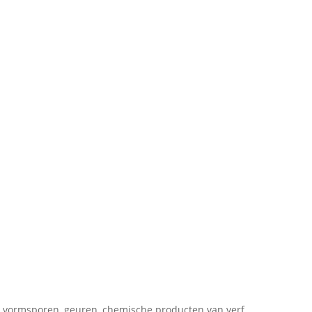
n, vormsporen, geuren, chemische producten van verf,