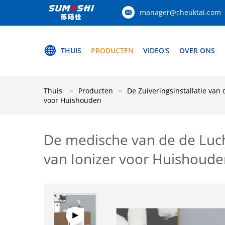
manager@cheuktai.com
THUIS
PRODUCTEN
VIDEO'S
OVER ONS
Thuis
Producten
De Zuiveringsinstallatie van
voor Huishouden
De medische van de de Luch
van Ionizer voor Huishoud