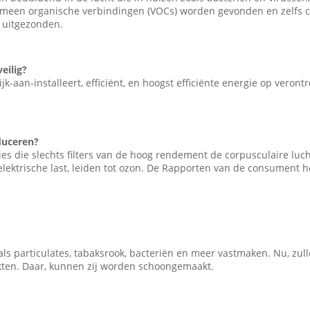
emeen organische verbindingen (VOCs) worden gevonden en zelfs c
 uitgezonden.
eilig?
jk-aan-installeert, efficiënt, en hoogst efficiënte energie op veront
duceren?
ies die slechts filters van de hoog rendement de corpusculaire luch
elektrische last, leiden tot ozon. De Rapporten van de consument 
oals particulates, tabaksrook, bacteriën en meer vastmaken. Nu, zul
ten. Daar, kunnen zij worden schoongemaakt.