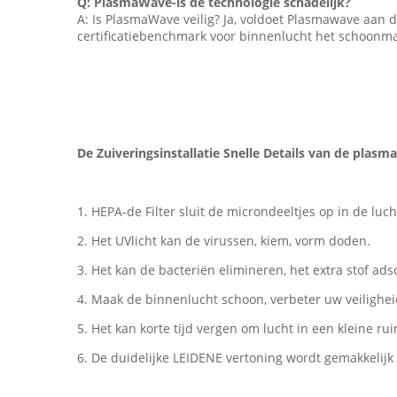
Q: PlasmaWave-is de technologie schadelijk?
A: Is PlasmaWave veilig? Ja, voldoet Plasmawave aan 
certificatiebenchmark voor binnenlucht het schoonma
De Zuiveringsinstallatie Snelle Details van de plasm
1. HEPA-de Filter sluit de microndeeltjes op in de lu
2. Het UVlicht kan de virussen, kiem, vorm doden.
3. Het kan de bacteriën elimineren, het extra stof ad
4. Maak de binnenlucht schoon, verbeter uw veilighei
5. Het kan korte tijd vergen om lucht in een kleine rui
6. De duidelijke LEIDENE vertoning wordt gemakkelijk 