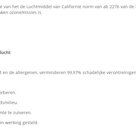
de van het de Luchtmiddel van Californië norm van ab 2276 van de
ken ozonemissies is.
alucht
cht en de allergenen, verminderen 99,97% schadelijke verontreinigen
sorberen.
dsmilieu.
mte te zuiveren.
in werking gesteld.