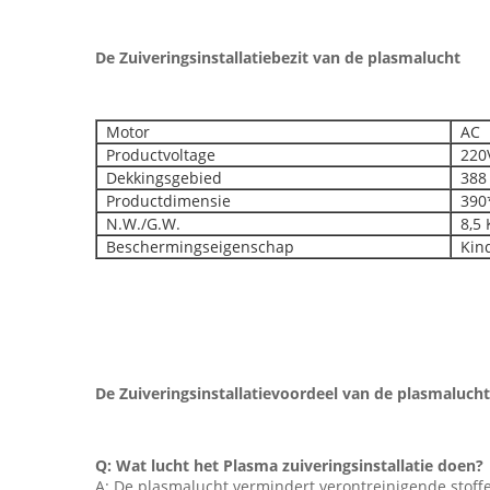
De Zuiveringsinstallatiebezit van de plasmalucht
Motor
AC
Productvoltage
220V
Dekkingsgebied
388 
Productdimensie
390*
N.W./G.W.
8,5 
Beschermingseigenschap
Kind
De Zuiveringsinstallatievoordeel van de plasmalucht
Q: Wat lucht het Plasma zuiveringsinstallatie doen?
A: De plasmalucht vermindert verontreinigende stoffe