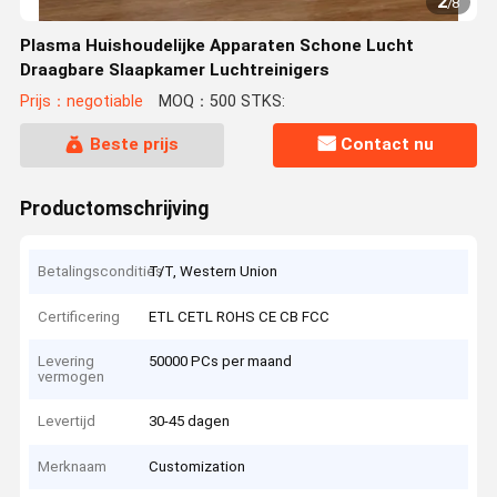
2
/
8
Plasma Huishoudelijke Apparaten Schone Lucht
Draagbare Slaapkamer Luchtreinigers
Prijs：negotiable
MOQ：500 STKS:
Beste prijs
Contact nu
Productomschrijving
Betalingscondities
T/T, Western Union
Certificering
ETL CETL ROHS CE CB FCC
Levering
50000 PCs per maand
vermogen
Levertijd
30-45 dagen
Merknaam
Customization