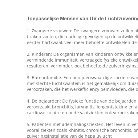
Toepasselijke Mensen van
UV de Luchtzuivering
1. Zwangere vrouwen: De zwangere vrouwen zullen alg
braken voelen, die nadelige gevolgen op de ontwikke
eerder hartkwaal, veel meer behoefte ontwikkelen de 
2. Kinderen: De organismen van kinderen ontwikkelen 
verminderde immuniteit, vertraagde fysieke ontwikkel
resulteren. verminder, ook behoefte de zuiveringsinst
3. Bureaufamilie: Een benijdenswaardige carrière w
met slechte luchtkwaliteit, is het gemakkelijk om du
veroorzaken, die het werkefficiency beïnvloeden, die d
4. De bejaarden: De fysieke functie van de bejaarden 
veroorzaakt bronchitis, faryngitis, longontsteking e
cardiovasculaire en oude vaatziekten ook veroorzaken,
5. Patiënten met ademhalingsziekten: Het leven in v
vooral ziekten zoals Rhinitis, chronische bronchitis, 
zuiveringsinstallatie van de hepa uvlucht