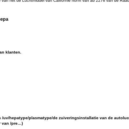
 van het de Luchtmiddel van Californië norm van ab 2276 van de Raad,
Hepa
an klanten.
 /uv/hepatype/plasmatype/de zuiveringsinstallatie van de autolucht
er van /pre…)