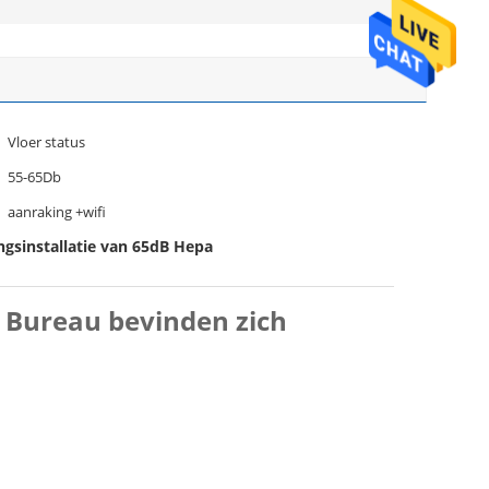
Vloer status
55-65Db
aanraking +wifi
ngsinstallatie van 65dB Hepa
l Bureau bevinden zich