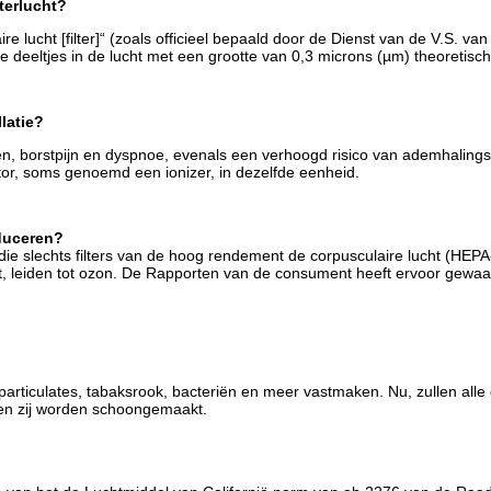
terlucht?
 lucht [filter]“ (zoals officieel bepaald door de Dienst van de V.S. van
e deeltjes in de lucht met een grootte van 0,3 microns (µm) theoretisch
latie?
sten, borstpijn en dyspnoe, evenals een verhoogd risico van ademhalin
r, soms genoemd een ionizer, in dezelfde eenheid.
oduceren?
 die slechts filters van de hoog rendement de corpusculaire lucht (HEPA-
ast, leiden tot ozon. De Rapporten van de consument heeft ervoor gewaa
s particulates, tabaksrook, bacteriën en meer vastmaken. Nu, zullen al
nen zij worden schoongemaakt.