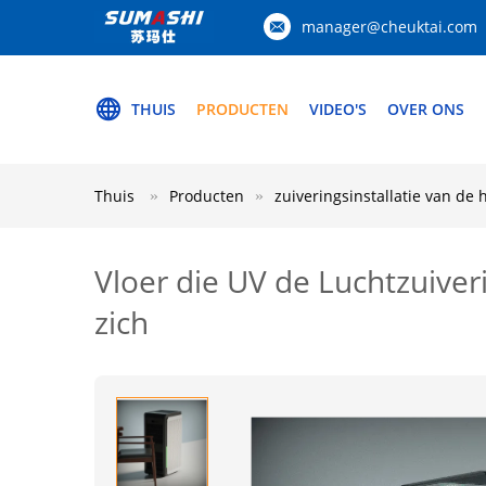
manager@cheuktai.com
THUIS
PRODUCTEN
VIDEO'S
OVER ONS
Thuis
Producten
zuiveringsinstallatie van de
Vloer die UV de Luchtzuiver
zich