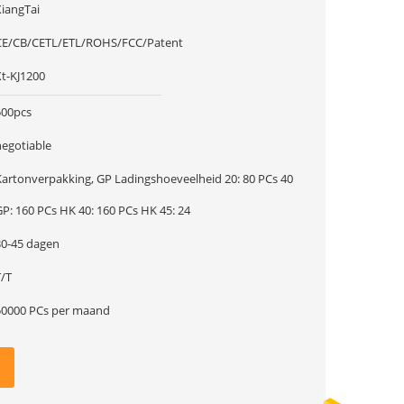
XiangTai
CE/CB/CETL/ETL/ROHS/FCC/Patent
Xt-KJ1200
500pcs
negotiable
artonverpakking, GP Ladingshoeveelheid 20: 80 PCs 40
GP: 160 PCs HK 40: 160 PCs HK 45: 24
30-45 dagen
T/T
50000 PCs per maand