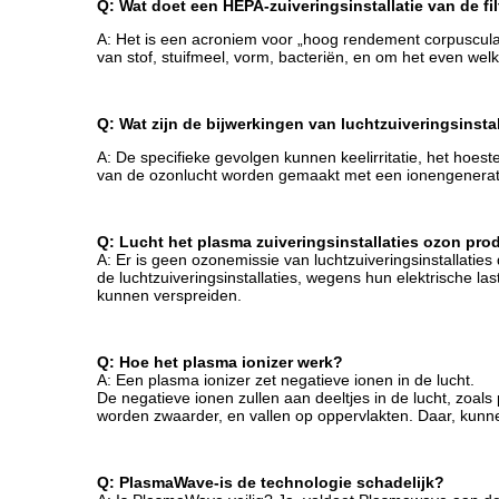
Q: Wat doet een HEPA-zuiveringsinstallatie van de fil
A: Het is een acroniem voor „hoog rendement corpusculaire
van stof, stuifmeel, vorm, bacteriën, en om het even welk
Q: Wat zijn de bijwerkingen van luchtzuiveringsinstal
A: De specifieke gevolgen kunnen keelirritatie, het hoe
van de ozonlucht worden gemaakt met een ionengenerato
Q: Lucht het plasma zuiveringsinstallaties ozon pr
A: Er is geen ozonemissie van luchtzuiveringsinstallaties
de luchtzuiveringsinstallaties, wegens hun elektrische l
kunnen verspreiden.
Q: Hoe het plasma ionizer werk?
A: Een plasma ionizer zet negatieve ionen in de lucht.
De negatieve ionen zullen aan deeltjes in de lucht, zoal
worden zwaarder, en vallen op oppervlakten. Daar, kun
Q: PlasmaWave-is de technologie schadelijk?