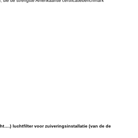
 die de strengste Amerikaanse certificatiebenchmark
….) luchtfilter voor zuiveringsinstallatie (van de de