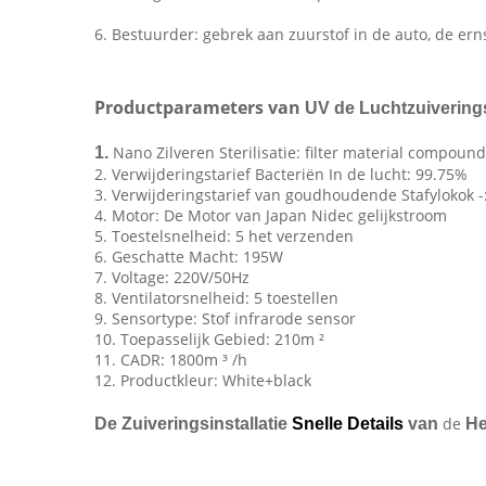
6. Bestuurder: gebrek aan zuurstof in de auto, de ern
Productparameters van
UV de Luchtzuiverings
Nano Zilveren Sterilisatie: filter material compound 
1.
2. Verwijderingstarief Bacteriën In de lucht: 99.75%
3. Verwijderingstarief van goudhoudende Stafylokok -
4. Motor: De Motor van Japan Nidec gelijkstroom
5. Toestelsnelheid: 5 het verzenden
6. Geschatte Macht: 195W
7. Voltage: 220V/50Hz
8. Ventilatorsnelheid: 5 toestellen
9. Sensortype: Stof infrarode sensor
10. Toepasselijk Gebied: 210m ²
11. CADR: 1800m ³ /h
12. Productkleur: White+black
de
De Zuiveringsinstallatie
Snelle Details
van
H