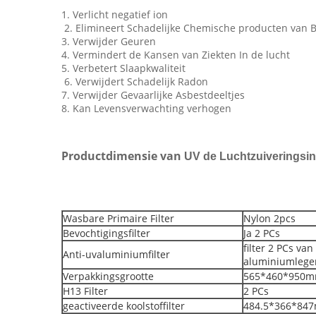
1. Verlicht negatief ion
2. Elimineert Schadelijke Chemische producten van B
3. Verwijder Geuren
4. Vermindert de Kansen van Ziekten In de lucht
5. Verbetert Slaapkwaliteit
6. Verwijdert Schadelijk Radon
7. Verwijder Gevaarlijke Asbestdeeltjes
8. Kan Levensverwachting verhogen
Productdimensie van
UV de Luchtzuiveringsins
Wasbare Primaire Filter
Nylon 2pcs
Bevochtigingsfilter
Ja 2 PCs
filter 2 PCs van
Anti-uvaluminiumfilter
aluminiumlege
Verpakkingsgrootte
565*460*950
H13 Filter
2 PCs
geactiveerde koolstoffilter
484.5*366*847