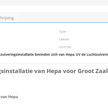
rijving
Type:
Lawaai:
controle:
zuiveringsinstallatie bevinden zich van Hepa
UV de Luchtzuiveri
,
gsinstallatie van Hepa voor Groot Zaa
e van Hepa