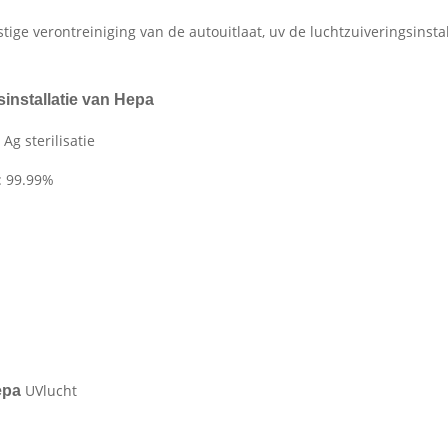
stige verontreiniging van de autouitlaat, uv de luchtzuiveringsinst
installatie van Hepa
Ag sterilisatie
: 99.99%
UVlucht
epa