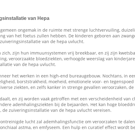
sinstallatie van Hepa
emeen ongemak in de ruimte met strenge luchtvervuiling, duizelig
ling van het foetus zullen hebben. De kinderen geboren aan zwang
zuiveringsinstallatie van de hepa uvlucht.
zich, zijn hun immuunsystemen vrij breekbaar, en zij zijn kwetsba
ing, veroorzaakte bloedziekten, verhoogde weerslag van kinderjare
allatie van de hepa uvlucht.
anneer het werken in een high-end bureaugebouw. Nochtans, in een
izeligheid, borststrakheid, moeheid, emotionele voor- en tegenspo
iverse ziekten, en zelfs kanker in strenge gevallen veroorzaken, de
daalt, en zij worden vaak getroffen met een verscheidenheid van ch
n andere ademhalingsziekten bij de bejaarden. Het kan hoge bloedd
 de zuiveringsinstallatie van de hepa uvlucht vereisen.
erontreinigde lucht zal ademhalingsfunctie om veroorzaken te dal
bronchiaal astma, en emfyseem. Een hulp en curatief effect wordt be