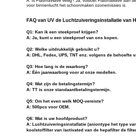
A: Is PlasmaWave veilig? Ja, voldoet Plasmawave aan de
voor binnenlucht het schoonmaken ozonemissies is.
FAQ van UV de Luchtzuiveringsinstallatie van 
Q1: Kan ik een steekproef krijgen?
A: Ja, kunt u een steekproef van ons kopen.
Q2: Welke uitdrukkelijk gebruikt u?
A: DHL, Fedex, UPS, TNT enz. volgens de behoefte v
Q3: Hoe lang is de waarborg?
A: Één jaarwaarborg voor al onze modellen.
Q4: Wat zijn de betalingstermijn?
A: TT is onze standaardbetalingstermijn.
Q5: Om het even welk MOQ-vereiste?
A: 500pcs voor OEM.
Q6: Wat is uw hoofdproduct?
A: Luchtzuiveringsinstallatie (aniontype het type van
koolstoffilter van /activated van de hepafilter de filt