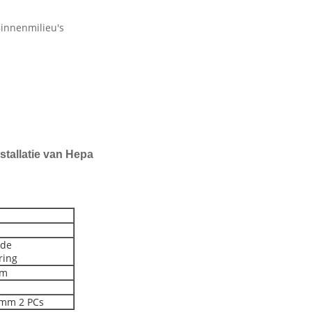
innenmilieu's
tallatie van Hepa
 de
ring
mm
mm 2 PCs