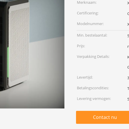
Merknaam:
Certificering:
Modelnummer:
Min. bestelaantal:
Prijs:
Verpakking Details:
K
Levertijd:
Betalingscondities:
Levering vermogen:
Contact nu