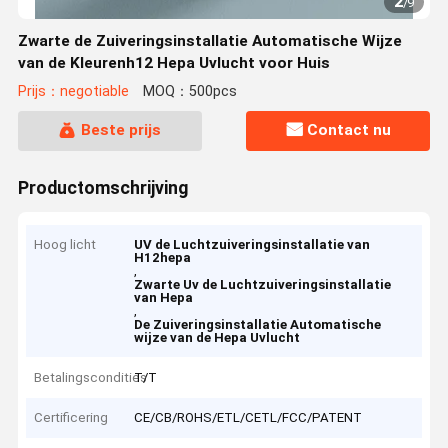
2
/
9
Zwarte de Zuiveringsinstallatie Automatische Wijze
van de Kleurenh12 Hepa Uvlucht voor Huis
Prijs：negotiable
MOQ：500pcs
Beste prijs
Contact nu
Productomschrijving
Hoog licht
UV de Luchtzuiveringsinstallatie van
H12hepa
,
Zwarte Uv de Luchtzuiveringsinstallatie
van Hepa
,
De Zuiveringsinstallatie Automatische
wijze van de Hepa Uvlucht
Betalingscondities
T/T
Certificering
CE/CB/ROHS/ETL/CETL/FCC/PATENT