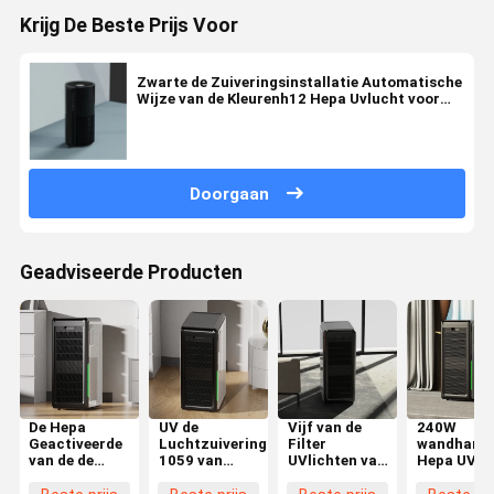
Krijg De Beste Prijs Voor
Zwarte de Zuiveringsinstallatie Automatische
Wijze van de Kleurenh12 Hepa Uvlucht voor
Huis
Doorgaan
Geadviseerde Producten
De Hepa
UV de
Vijf van de
240W
Geactiveerde
Luchtzuiveringsinstallatie
Filter
wandhang
van de de
1059 van
UVlichten van
Hepa UV-
Luchtzuiveringsinstallatie
Hepa van de
Snelheidshepa
luchtreini
van de
mist Vrije
ABS van de de
Aanpassin