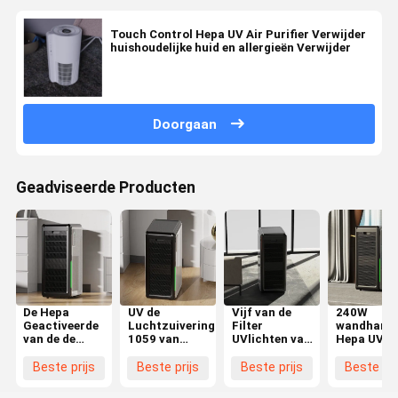
Touch Control Hepa UV Air Purifier Verwijder
huishoudelijke huid en allergieën Verwijder
Doorgaan
Geadviseerde Producten
De Hepa
UV de
Vijf van de
240W
Geactiveerde
Luchtzuiveringsinstallatie
Filter
wandhang
van de de
1059 van
UVlichten van
Hepa UV-
Luchtzuiveringsinstallatie
Hepa van de
Snelheidshepa
luchtreini
van de
mist Vrije
ABS van de de
Aanpassin
Beste prijs
Beste prijs
Beste prijs
Beste pri
Koolstoffilter
Bevochtiging
Luchtzuiveringsinstallatie
WiFi-
Verre
CFM-Muur
Materiële
afstandsb