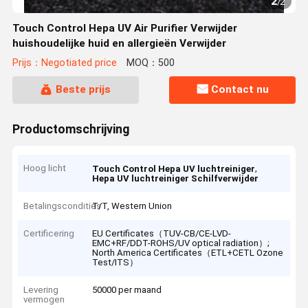
2
/
2
Touch Control Hepa UV Air Purifier Verwijder
huishoudelijke huid en allergieën Verwijder
Prijs：Negotiated price
MOQ：500
Beste prijs
Contact nu
Productomschrijving
Hoog licht
,
Touch Control Hepa UV luchtreiniger
Hepa UV luchtreiniger Schilfverwijder
Betalingscondities
T/T, Western Union
Certificering
EU Certificates（TUV-CB/CE-LVD-
EMC+RF/DDT-ROHS/UV optical radiation）;
North America Certificates（ETL+CETL Ozone
Test/ITS）
Levering
50000 per maand
vermogen