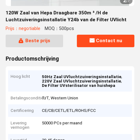
2
/
7
120W Zaal van Hepa Draagbare 350m ³ /H de
Luchtzuiveringsinstallatie Y24b van de Filter UVlicht
Prijs：negotiable
MOQ：500pcs
Beste prijs
Contact nu
Productomschrijving
Hoog licht
,
50Hz Zaal UVluchtzuiveringsinstallatie
,
220V Zaal UVluchtzuiveringsinstallatie
De Filter UVsterilisator van huishepa
Betalingscondities
T/T, Western Union
Certificering
CE/CB/CETL/ETL/ROHS/FCC
Levering
50000 PCs per maand
vermogen