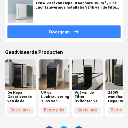
120W Zaal van Hepa Draagbare 350m ³ /H de
Luchtzuiveringsinstallatie Y24b van de Filter
UVlicht
Doorgaan
Geadviseerde Producten
De Hepa
UV de
Vijf van de
240W
Geactiveerde
Luchtzuiveringsinstallatie
Filter
wandhang
van de de
1059 van
UVlichten van
Hepa UV-
Luchtzuiveringsinstallatie
Hepa van de
Snelheidshepa
luchtreini
van de
mist Vrije
ABS van de de
Aanpassin
Beste prijs
Beste prijs
Beste prijs
Beste pri
Koolstoffilter
Bevochtiging
Luchtzuiveringsinstallatie
WiFi-
Verre
CFM-Muur
Materiële
afstandsb
Opgezette
het Hangen
OEM
Muur van